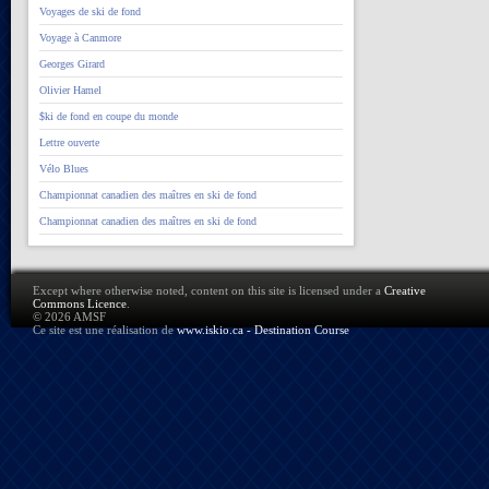
Voyages de ski de fond
Voyage à Canmore
Georges Girard
Olivier Hamel
$ki de fond en coupe du monde
Lettre ouverte
Vélo Blues
Championnat canadien des maîtres en ski de fond
Championnat canadien des maîtres en ski de fond
Except where otherwise noted, content on this site is licensed under a
Creative
Commons Licence
.
© 2026 AMSF
Ce site est une réalisation de
www.iskio.ca - Destination Course