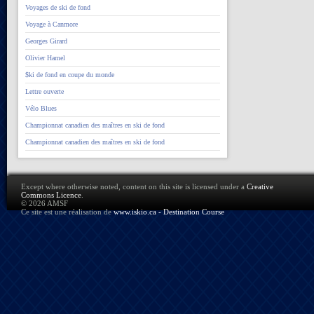
Voyages de ski de fond
Voyage à Canmore
Georges Girard
Olivier Hamel
$ki de fond en coupe du monde
Lettre ouverte
Vélo Blues
Championnat canadien des maîtres en ski de fond
Championnat canadien des maîtres en ski de fond
Except where otherwise noted, content on this site is licensed under a
Creative
Commons Licence
.
© 2026 AMSF
Ce site est une réalisation de
www.iskio.ca - Destination Course