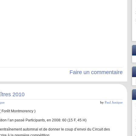
Faire un commentaire
îtres 2010
ique
by
Paul Junique
( Forêt Montmorency )
tion l’an passé Participants, en 2008: 60 (15 F, 45 H)
 l’entraînement automnal et de donner le coup d’envoi du Circuit des
crire à la première compétition …