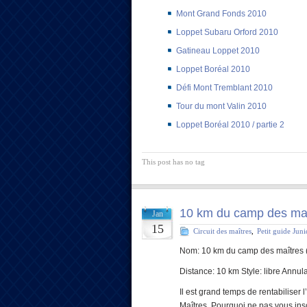
Mont Grand Fonds 2010
Loppet Subaru Orford 2010
Gatineau Loppet 2010
Loppet Boréal 2010
Défi Mont Tremblant 2010
Tour du mont Valin 2010
Loppet Boréal 2010 / partie 2
This post has no tag
10 km du camp des ma
Jan
15
Circuit des maîtres
,
Petit guide Jun
Nom: 10 km du camp des maîtres 
Distance: 10 km Style: libre Annula
Il est grand temps de rentabiliser
Maîtres. Pourquoi ne pas vous ins