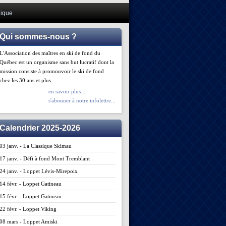
ique
Qui sommes-nous ?
L'Association des maîtres en ski de fond du
Québec est un organisme sans but lucratif dont la
mission consiste à promouvoir le ski de fond
chez les 30 ans et plus.
en savoir plus...
s'abonner à notre infolettre...
Calendrier 2025-2026
03 janv. - La Classique Skimau
17 janv. - Défi à fond Mont Tremblant
24 janv. - Loppet Lévis-Mirepoix
14 févr. - Loppet Gatineau
15 févr. - Loppet Gatineau
22 févr. - Loppet Viking
08 mars - Loppet Amiski