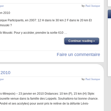
ique
by
Paul Junique
 en 2010
sique Participants, en 2007: 12 H dans le 30 km 2 F dans le 20 km Et
imouski ?
ub Mouski. Pour y accéder, prendre la sortie 610 …
Continue reading »
Faire un commentaire
 2010
ique
by
Paul Junique
s-Mirepoix) – 23 janvier en 2010 Distances: 10 km (F), 15 km (H) Style:
ouvelle venue dans la famille des Loppets. Souhaitons-lui bonne chance.
ndré et ses acolytes) pour avoir pris le relève de la défunte Lévis-