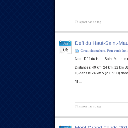
This post has no tag
Défi du Haut-Saint-Mau
Jan
06
Circuit des maîtres
,
Petit guide Jun
Nom: Défi du Haut-Saint-Maurice 
Distances: 40 km, 24 km, 12 km Styl
H) dans le 24 km 5 (2 F / 3 H) dan
*Il …
This post has no tag
Mont Grand Fonds 201