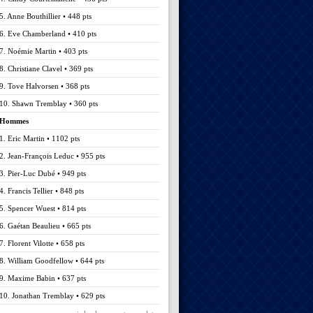
5. Anne Bouthillier • 448 pts
6. Eve Chamberland • 410 pts
7. Noémie Martin • 403 pts
8. Christiane Clavel • 369 pts
9. Tove Halvorsen • 368 pts
10. Shawn Tremblay • 360 pts
Hommes
1. Eric Martin • 1102 pts
2. Jean-François Leduc • 955 pts
3. Pier-Luc Dubé • 949 pts
4. Francis Tellier • 848 pts
5. Spencer Wuest • 814 pts
6. Gaétan Beaulieu • 665 pts
7. Florent Vilotte • 658 pts
8. William Goodfellow • 644 pts
9. Maxime Babin • 637 pts
10. Jonathan Tremblay • 629 pts