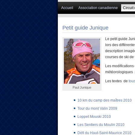
Accueil
Association canadienne
Circuit
Petit guide Junique
Le petit guide Jun
lors des différent
description imagé
courses de ski de 
Les modifications
météorologiques pe
Les textes de
tou
Paul Junique
10 km du camp des maîtres 2010
Tour du mont Valin 2009
Loppet Mouski 2010
Les Sentiers du Moulin 2010
Défi du Haut-Saint-Maurice 2010