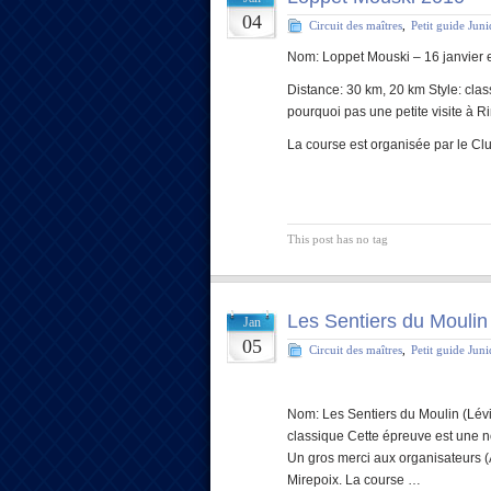
04
Circuit des maîtres
,
Petit guide Jun
Nom: Loppet Mouski – 16 janvier
Distance: 30 km, 20 km Style: clas
pourquoi pas une petite visite à R
La course est organisée par le Cl
This post has no tag
Les Sentiers du Moulin
Jan
05
Circuit des maîtres
,
Petit guide Jun
Nom: Les Sentiers du Moulin (Lévi
classique Cette épreuve est une n
Un gros merci aux organisateurs (A
Mirepoix. La course …