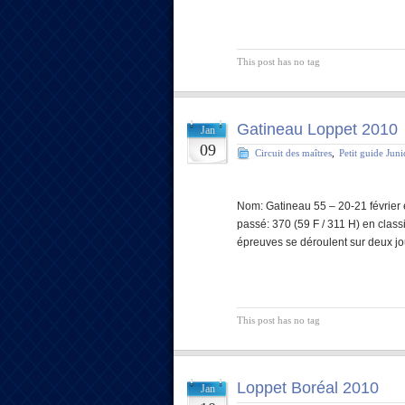
This post has no tag
Gatineau Loppet 2010
Jan
09
Circuit des maîtres
,
Petit guide Jun
Nom: Gatineau 55 – 20-21 février e
passé: 370 (59 F / 311 H) en class
épreuves se déroulent sur deux j
This post has no tag
Loppet Boréal 2010
Jan