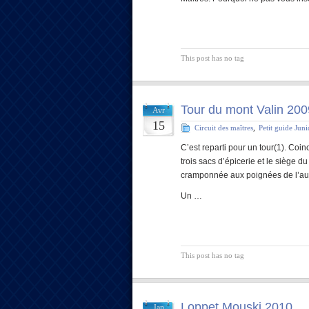
This post has no tag
Tour du mont Valin 200
Avr
15
Circuit des maîtres
,
Petit guide Jun
C’est reparti pour un tour(1). Coin
trois sacs d’épicerie et le siège d
cramponnée aux poignées de l’auto
Un …
This post has no tag
Loppet Mouski 2010
Jan