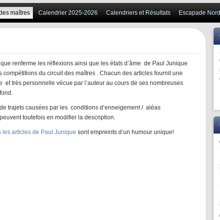
 des maîtres
Calendrier 2025-2026
Calendriers et Résultats
Escapade Nord
ique renferme les réflexions ainsi que les états d’âme de Paul Junique
es compétitions du circuit des maîtres . Chacun des articles fournit une
e et très personnelle vécue par l’auteur au cours de ses nombreuses
fond.
 de trajets causées par les conditions d’enneigement / aléas
uvent toutefois en modifier la description.
s les articles de Paul Junique
sont empreints d’un humour unique!