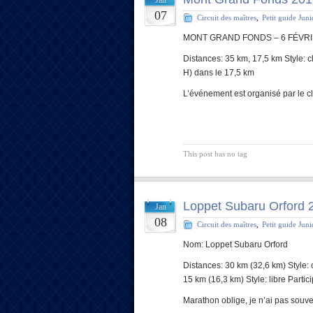
Jan
07
Circuit des maîtres
,
Petit guide Jun
MONT GRAND FONDS – 6 FÉVRI
Distances: 35 km, 17,5 km Style: cl
H) dans le 17,5 km
L’événement est organisé par le c
This post has no tag
Loppet Subaru Orford 
Jan
08
Circuit des maîtres
,
Petit guide Jun
Nom: Loppet Subaru Orford
Distances: 30 km (32,6 km) Style: 
15 km (16,3 km) Style: libre Parti
Marathon oblige, je n’ai pas souve