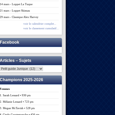
14 mars - Loppet La Tuque
21 mars - Loppet Skimau
29 mars - Classique Alex Harvey
voir le calendrier complet...
voir le classement cumulatif...
Facebook
Articles – Sujets
Articles
–
Sujets
Champions 2025-2026
Femmes
1. Sarah Lessard • 930 pts
2. Mélanie Lessard • 723 pts
3. Megan McTavish • 528 pts
4. Cindy Courtemanche • 456 pts