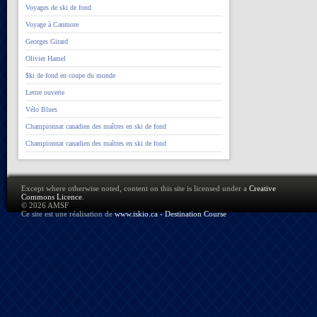
Voyages de ski de fond
Voyage à Canmore
Georges Girard
Olivier Hamel
$ki de fond en coupe du monde
Lettre ouverte
Vélo Blues
Championnat canadien des maîtres en ski de fond
Championnat canadien des maîtres en ski de fond
Except where otherwise noted, content on this site is licensed under a
Creative
Commons Licence
.
© 2026 AMSF
Ce site est une réalisation de
www.iskio.ca - Destination Course