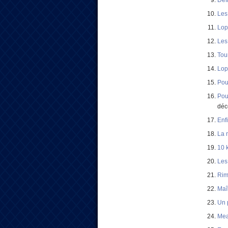
Déf
Les
Lop
Les
Tou
Lop
Pou
Pou
déc
Enf
La 
10 
Les
Rim
Maî
Un 
Mea