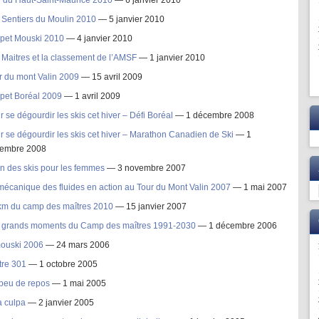
i du Haut-Saint-Maurice 2010
— 6 janvier 2010
 Sentiers du Moulin 2010
— 5 janvier 2010
pet Mouski 2010
— 4 janvier 2010
 Maitres et la classement de l’AMSF
— 1 janvier 2010
r du mont Valin 2009
— 15 avril 2009
pet Boréal 2009
— 1 avril 2009
r se dégourdir les skis cet hiver – Défi Boréal
— 1 décembre 2008
r se dégourdir les skis cet hiver – Marathon Canadien de Ski
— 1
embre 2008
in des skis pour les femmes
— 3 novembre 2007
mécanique des fluides en action au Tour du Mont Valin 2007
— 1 mai 2007
km du camp des maîtres 2010
— 15 janvier 2007
 grands moments du Camp des maîtres 1991-2030
— 1 décembre 2006
ouski 2006
— 24 mars 2006
tre 301
— 1 octobre 2005
peu de repos
— 1 mai 2005
 culpa
— 2 janvier 2005