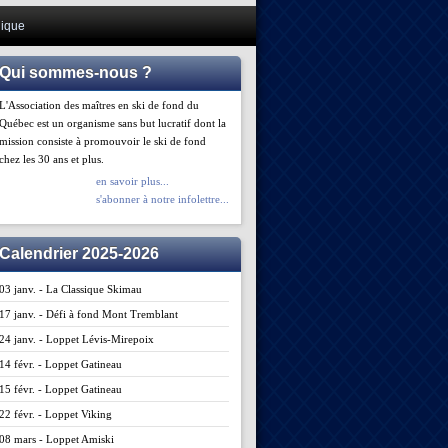
ique
Qui sommes-nous ?
L'Association des maîtres en ski de fond du
Québec est un organisme sans but lucratif dont la
mission consiste à promouvoir le ski de fond
chez les 30 ans et plus.
en savoir plus...
s'abonner à notre infolettre...
Calendrier 2025-2026
03 janv. - La Classique Skimau
17 janv. - Défi à fond Mont Tremblant
24 janv. - Loppet Lévis-Mirepoix
14 févr. - Loppet Gatineau
15 févr. - Loppet Gatineau
22 févr. - Loppet Viking
08 mars - Loppet Amiski