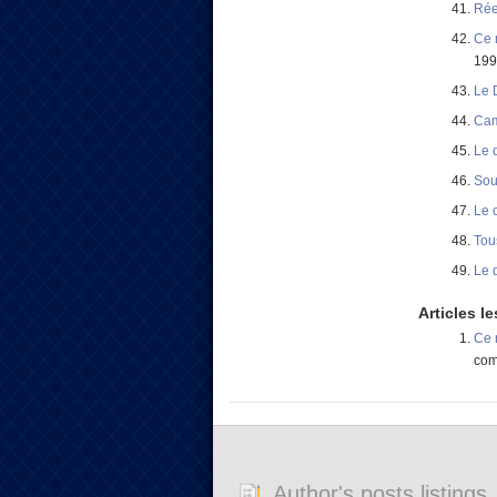
Rée
Ce 
199
Le 
Cam
Le 
Sou
Le 
Tou
Le 
Articles 
Ce 
co
Author's posts listings