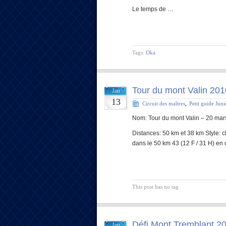
Le temps de …
Tags:
Oka
Tour du mont Valin 201
Jan
13
Circuit des maîtres
,
Petit guide Jun
Nom: Tour du mont Valin – 20 mar
Distances: 50 km et 38 km Style: cl
dans le 50 km 43 (12 F / 31 H) en
This post has no tag
Défi Mont Tremblant 2
Jan