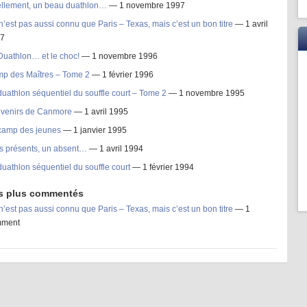
llement, un beau duathlon…
— 1 novembre 1997
n’est pas aussi connu que Paris – Texas, mais c’est un bon titre
— 1 avril
7
Duathlon… et le choc!
— 1 novembre 1996
p des Maîtres – Tome 2
— 1 février 1996
duathlon séquentiel du souffle court – Tome 2
— 1 novembre 1995
venirs de Canmore
— 1 avril 1995
camp des jeunes
— 1 janvier 1995
s présents, un absent…
— 1 avril 1994
duathlon séquentiel du souffle court
— 1 février 1994
les plus commentés
n’est pas aussi connu que Paris – Texas, mais c’est un bon titre
— 1
mment