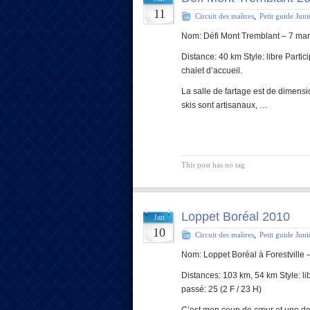
11
Circuit des maîtres
,
Petit guide Jun
Nom: Défi Mont Tremblant – 7 ma
Distance: 40 km Style: libre Partic
chalet d’accueil.
La salle de fartage est de dimensi
skis sont artisanaux, …
This post has no tag
Loppet Boréal 2010
Jan
10
Circuit des maîtres
,
Petit guide Jun
Nom: Loppet Boréal à Forestville 
Distances: 103 km, 54 km Style: lib
passé: 25 (2 F / 23 H)