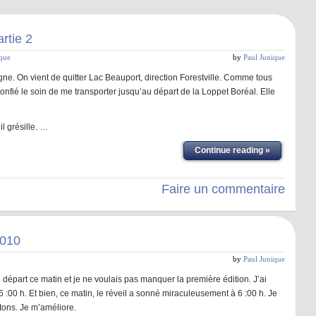
rtie 2
ique
by
Paul Junique
. On vient de quitter Lac Beauport, direction Forestville. Comme tous
confié le soin de me transporter jusqu’au départ de la Loppet Boréal. Elle
 il grésille. …
Continue reading »
Faire un commentaire
2010
by
Paul Junique
départ ce matin et je ne voulais pas manquer la première édition. J’ai
00 h. Et bien, ce matin, le réveil a sonné miraculeusement à 6 :00 h. Je
tons. Je m’améliore.