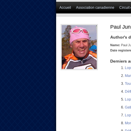
Accueil
Association canadienne
Circuit
Paul Jun
Author's d
Name:
Paul J
Date register
Derniers a
Lop
Mar
Tou
Déf
Lop
Gat
Lop
Mon