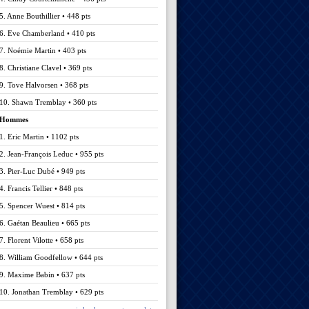
5. Anne Bouthillier • 448 pts
6. Eve Chamberland • 410 pts
7. Noémie Martin • 403 pts
8. Christiane Clavel • 369 pts
9. Tove Halvorsen • 368 pts
10. Shawn Tremblay • 360 pts
Hommes
1. Eric Martin • 1102 pts
2. Jean-François Leduc • 955 pts
3. Pier-Luc Dubé • 949 pts
4. Francis Tellier • 848 pts
5. Spencer Wuest • 814 pts
6. Gaétan Beaulieu • 665 pts
7. Florent Vilotte • 658 pts
8. William Goodfellow • 644 pts
9. Maxime Babin • 637 pts
10. Jonathan Tremblay • 629 pts