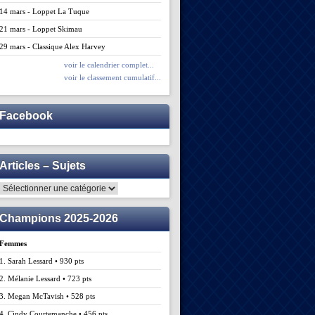
14 mars - Loppet La Tuque
21 mars - Loppet Skimau
29 mars - Classique Alex Harvey
voir le calendrier complet...
voir le classement cumulatif...
Facebook
Articles – Sujets
Articles
–
Sujets
Champions 2025-2026
Femmes
1. Sarah Lessard • 930 pts
2. Mélanie Lessard • 723 pts
3. Megan McTavish • 528 pts
4. Cindy Courtemanche • 456 pts