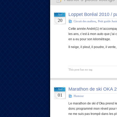
Loppet Boréal 2010 / pa
Avr
20
Circuit des maîtres
,
Petit guide Jun
Cette année André(1) m’accompagne
les ans, c’est à mon auto que j’ai 
en a eu pour son kilométrage.
Il neige, il pleut, il poudre, il vente,
This post has no tag
Marathon de ski OKA 
Avr
01
Humour
Le marathon de ski d’Oka prend le 
donc programmé mon réveil pour 6 :
ne me suis pas trompé dans les pi