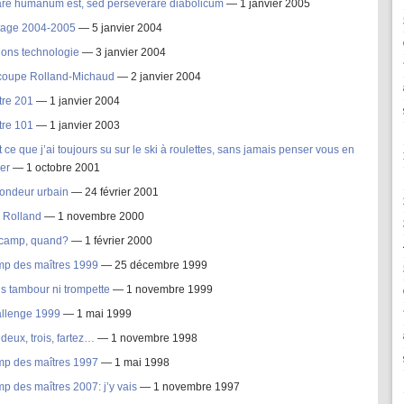
are humanum est, sed perseverare diabolicum
— 1 janvier 2005
tage 2004-2005
— 5 janvier 2004
lons technologie
— 3 janvier 2004
coupe Rolland-Michaud
— 2 janvier 2004
tre 201
— 1 janvier 2004
tre 101
— 1 janvier 2003
 ce que j’ai toujours su sur le ski à roulettes, sans jamais penser vous en
ler
— 1 octobre 2001
fondeur urbain
— 24 février 2001
ô Rolland
— 1 novembre 2000
camp, quand?
— 1 février 2000
p des maîtres 1999
— 25 décembre 1999
s tambour ni trompette
— 1 novembre 1999
llenge 1999
— 1 mai 1999
deux, trois, fartez…
— 1 novembre 1998
p des maîtres 1997
— 1 mai 1998
p des maîtres 2007: j’y vais
— 1 novembre 1997