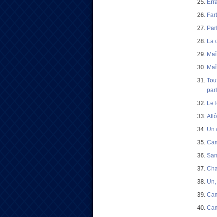
Err
Far
Par
La 
Maî
Maî
Tout
par
Le 
All
Un 
Cam
San
Cha
Un, 
Cam
Cam