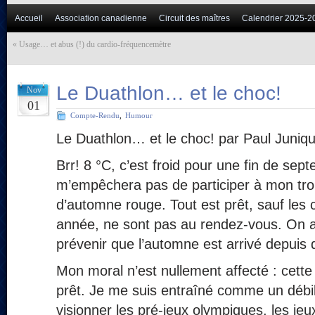
Accueil
Association canadienne
Circuit des maîtres
Calendrier 2025-2
«
Usage… et abus (!) du cardio-fréquencemètre
Le Duathlon… et le choc!
Nov
01
Compte-Rendu
,
Humour
Le Duathlon… et le choc! par Paul Juniq
Brr! 8 °C, c’est froid pour une fin de sep
m’empêchera pas de participer à mon tro
d’automne rouge. Tout est prêt, sauf les c
année, ne sont pas au rendez-vous. On a 
prévenir que l’automne est arrivé depuis
Mon moral n’est nullement affecté : cette
prêt. Je me suis entraîné comme un débile
visionner les pré-jeux olympiques, les jeu