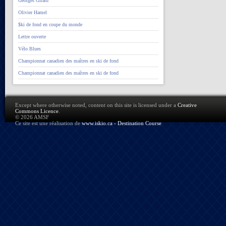
Georges Girard
Olivier Hamel
$ki de fond en coupe du monde
Lettre ouverte
Vélo Blues
Championnat canadien des maîtres en ski de fond
Championnat canadien des maîtres en ski de fond
Except where otherwise noted, content on this site is licensed under a
Creative
Commons Licence
.
© 2026 AMSF
Ce site est une réalisation de
www.iskio.ca - Destination Course