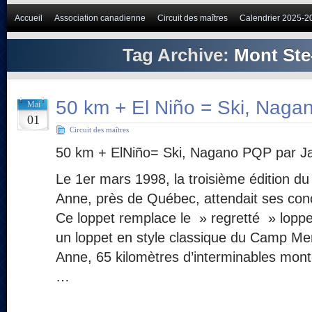
Accueil
Association canadienne
Circuit des maîtres
Calendrier 2025-2
Tag Archive:
Mont St
50 km + El Niño = Ski, Nag
Mai
01
Circuit des maîtres
50 km + ElNiño= Ski, Nagano PQP par 
Le 1er mars 1998, la troisième édition d
Anne, près de Québec, attendait ses con
Ce loppet remplace le » regretté » loppe
un loppet en style classique du Camp Me
Anne, 65 kilomètres d’interminables mon
…