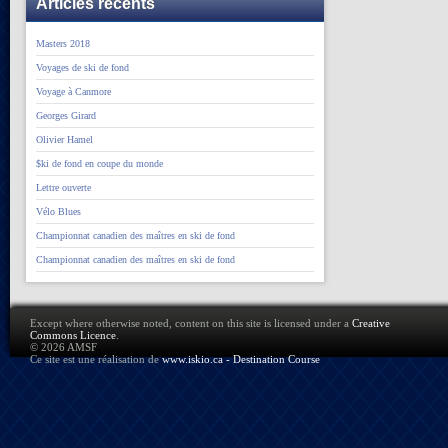
Articles récents
Masters 2018
Voyages de ski de fond
Voyage à Canmore
Georges Girard
Olivier Hamel
$ki de fond en coupe du monde
Lettre ouverte
Vélo Blues
Championnat canadien des maîtres en ski de fond
Championnat canadien des maîtres en ski de fond
Except where otherwise noted, content on this site is licensed under a
Creative
Commons Licence
.
© 2026 AMSF
Ce site est une réalisation de
www.iskio.ca - Destination Course