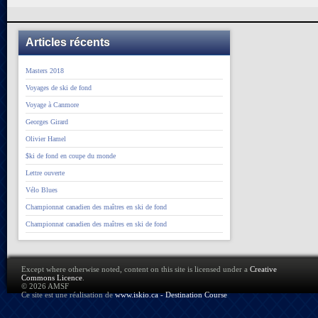
Articles récents
Masters 2018
Voyages de ski de fond
Voyage à Canmore
Georges Girard
Olivier Hamel
$ki de fond en coupe du monde
Lettre ouverte
Vélo Blues
Championnat canadien des maîtres en ski de fond
Championnat canadien des maîtres en ski de fond
Except where otherwise noted, content on this site is licensed under a
Creative
Commons Licence
.
© 2026 AMSF
Ce site est une réalisation de
www.iskio.ca - Destination Course