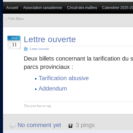
Accueil
Association canadienne
Circuit des maîtres
Calendrier 2025-2
«
Vélo Blues
Lettre ouverte
Mar
11
Lettre ouverte
Deux billets concernant la tarification du 
parcs provinciaux :
Tarification abusive
Addendum
This post has no tag
No comment yet
3 pings