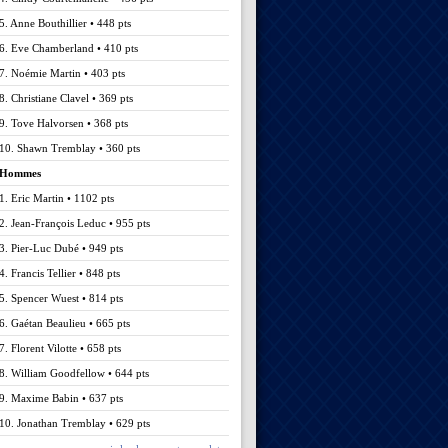
5. Anne Bouthillier • 448 pts
6. Eve Chamberland • 410 pts
7. Noémie Martin • 403 pts
8. Christiane Clavel • 369 pts
9. Tove Halvorsen • 368 pts
10. Shawn Tremblay • 360 pts
Hommes
1. Eric Martin • 1102 pts
2. Jean-François Leduc • 955 pts
3. Pier-Luc Dubé • 949 pts
4. Francis Tellier • 848 pts
5. Spencer Wuest • 814 pts
6. Gaétan Beaulieu • 665 pts
7. Florent Vilotte • 658 pts
8. William Goodfellow • 644 pts
9. Maxime Babin • 637 pts
10. Jonathan Tremblay • 629 pts