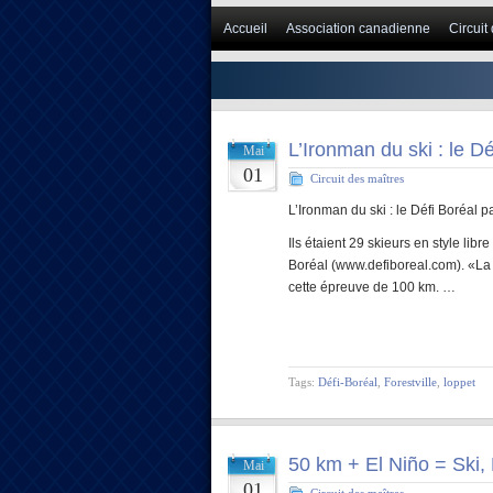
Accueil
Association canadienne
Circuit
L’Ironman du ski : le Dé
Mai
01
Circuit des maîtres
L’Ironman du ski : le Défi Boréal 
Ils étaient 29 skieurs en style lib
Boréal (www.defiboreal.com). «La 
cette épreuve de 100 km. …
Tags:
Défi-Boréal
,
Forestville
,
loppet
50 km + El Niño = Ski
Mai
01