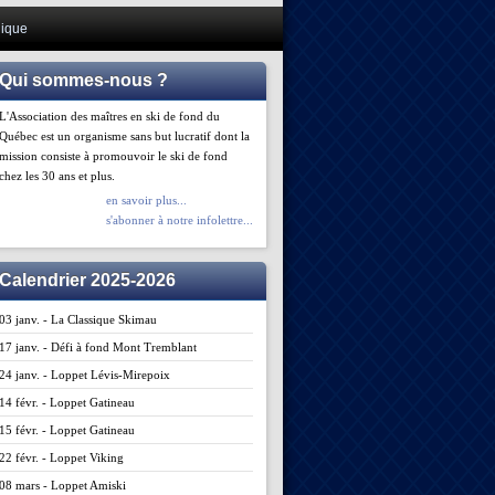
ique
Qui sommes-nous ?
L'Association des maîtres en ski de fond du
Québec est un organisme sans but lucratif dont la
mission consiste à promouvoir le ski de fond
chez les 30 ans et plus.
en savoir plus...
s'abonner à notre infolettre...
Calendrier 2025-2026
03 janv. - La Classique Skimau
17 janv. - Défi à fond Mont Tremblant
24 janv. - Loppet Lévis-Mirepoix
14 févr. - Loppet Gatineau
15 févr. - Loppet Gatineau
22 févr. - Loppet Viking
08 mars - Loppet Amiski