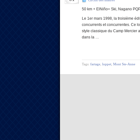
Circuit des maîtres
50 km + ElNiño= Ski, Nagano PQ
Le 1er mars 1998, la troisième éd
concurrents et concurrentes. Ce l
style classique du Camp Mercier 
dans la …
Tags:
fartage
,
loppet
,
Mont Ste-Anne