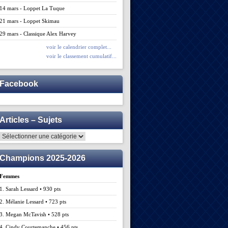
14 mars - Loppet La Tuque
21 mars - Loppet Skimau
29 mars - Classique Alex Harvey
voir le calendrier complet...
voir le classement cumulatif...
Facebook
Articles – Sujets
Articles
–
Sujets
Champions 2025-2026
Femmes
1. Sarah Lessard • 930 pts
2. Mélanie Lessard • 723 pts
3. Megan McTavish • 528 pts
4. Cindy Courtemanche • 456 pts