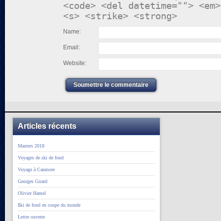
<code> <del datetime=""> <em>
<s> <strike> <strong>
Name:
Email:
Website:
Soumettre le commentaire
Articles récents
Masters 2018
Voyages de ski de fond
Voyage à Canmore
Georges Girard
Olivier Hamel
$ki de fond en coupe du monde
Lettre ouverte