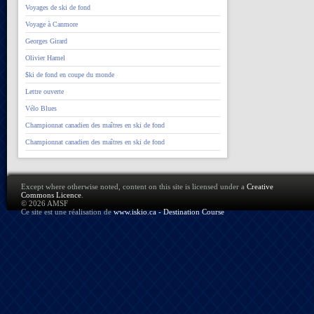
Voyages de ski de fond
Voyage à Canmore
Georges Girard
Olivier Hamel
$ki de fond en coupe du monde
Lettre ouverte
Vélo Blues
Championnat canadien des maîtres en ski de fond
Championnat canadien des maîtres en ski de fond
Except where otherwise noted, content on this site is licensed under a
Creative
Commons Licence
.
© 2026 AMSF
Ce site est une réalisation de
www.iskio.ca - Destination Course