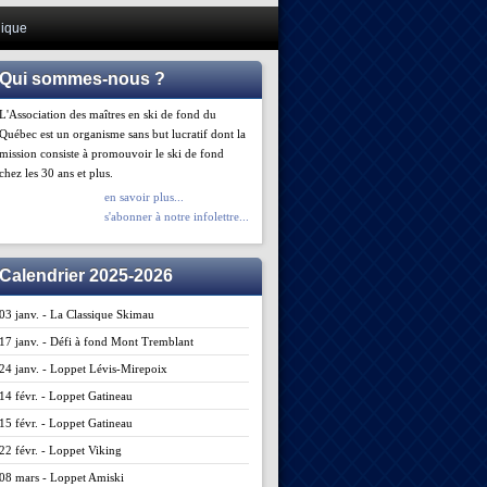
ique
Qui sommes-nous ?
L'Association des maîtres en ski de fond du
Québec est un organisme sans but lucratif dont la
mission consiste à promouvoir le ski de fond
chez les 30 ans et plus.
en savoir plus...
s'abonner à notre infolettre...
Calendrier 2025-2026
03 janv. - La Classique Skimau
17 janv. - Défi à fond Mont Tremblant
24 janv. - Loppet Lévis-Mirepoix
14 févr. - Loppet Gatineau
15 févr. - Loppet Gatineau
22 févr. - Loppet Viking
08 mars - Loppet Amiski