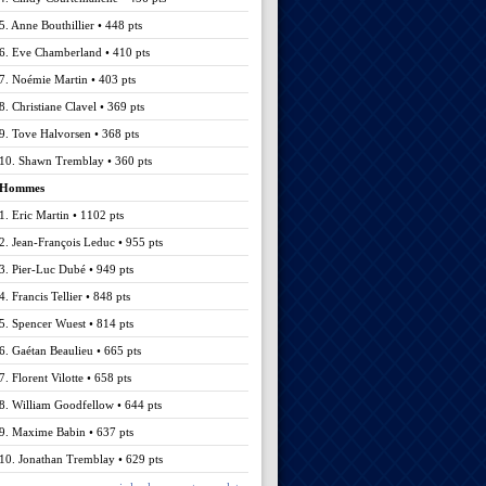
5. Anne Bouthillier • 448 pts
6. Eve Chamberland • 410 pts
7. Noémie Martin • 403 pts
8. Christiane Clavel • 369 pts
9. Tove Halvorsen • 368 pts
10. Shawn Tremblay • 360 pts
Hommes
1. Eric Martin • 1102 pts
2. Jean-François Leduc • 955 pts
3. Pier-Luc Dubé • 949 pts
4. Francis Tellier • 848 pts
5. Spencer Wuest • 814 pts
6. Gaétan Beaulieu • 665 pts
7. Florent Vilotte • 658 pts
8. William Goodfellow • 644 pts
9. Maxime Babin • 637 pts
10. Jonathan Tremblay • 629 pts