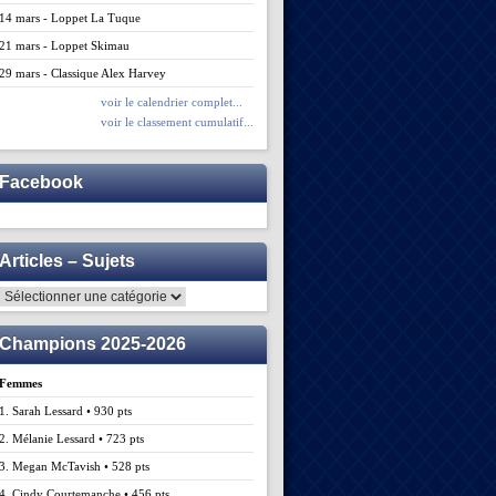
14 mars - Loppet La Tuque
21 mars - Loppet Skimau
29 mars - Classique Alex Harvey
voir le calendrier complet...
voir le classement cumulatif...
Facebook
Articles – Sujets
Articles
–
Sujets
Champions 2025-2026
Femmes
1. Sarah Lessard • 930 pts
2. Mélanie Lessard • 723 pts
3. Megan McTavish • 528 pts
4. Cindy Courtemanche • 456 pts