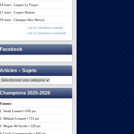
14 mars - Loppet La Tuque
21 mars - Loppet Skimau
29 mars - Classique Alex Harvey
voir le calendrier complet...
voir le classement cumulatif...
Facebook
Articles – Sujets
Articles
–
Sujets
Champions 2025-2026
Femmes
1. Sarah Lessard • 930 pts
2. Mélanie Lessard • 723 pts
3. Megan McTavish • 528 pts
4. Cindy Courtemanche • 456 pts