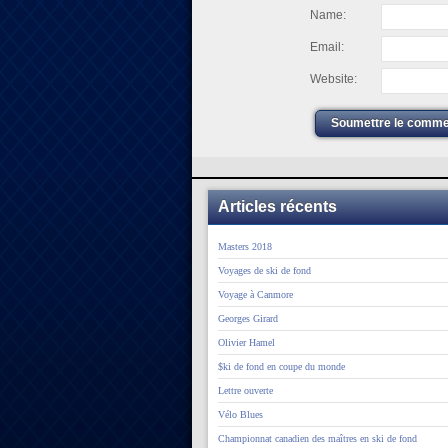
Name:
Email:
Website:
Soumettre le comme
Articles récents
Masters 2018
Voyages de ski de fond
Voyage à Canmore
Georges Girard
Olivier Hamel
$ki de fond en coupe du monde
Lettre ouverte
Vélo Blues
Championnat canadien des maîtres en ski de fond