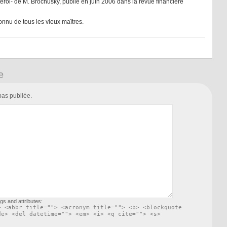
stérol- de M. Brochusky, publié en juin 2006 dans la revue financière
connu de tous les vieux maîtres.
e
pas publiée.
gs and attributes:
> <abbr title=""> <acronym title=""> <b> <blockquote
de> <del datetime=""> <em> <i> <q cite=""> <s>