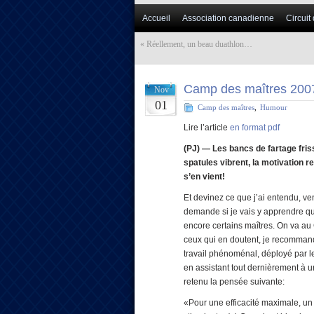
Accueil
Association canadienne
Circuit
«
Réellement, un beau duathlon…
Camp des maîtres 2007:
Nov
01
Camp des maîtres
,
Humour
Lire l’article
en format pdf
(PJ) — Les bancs de fartage fris
spatules vibrent, la motivation
s’en vient!
Et devinez ce que j’ai entendu, ve
demande si je vais y apprendre q
encore certains maîtres. On va a
ceux qui en doutent, je recommande
travail phénoménal, déployé par l
en assistant tout dernièrement à u
retenu la pensée suivante:
«Pour une efficacité maximale, un 