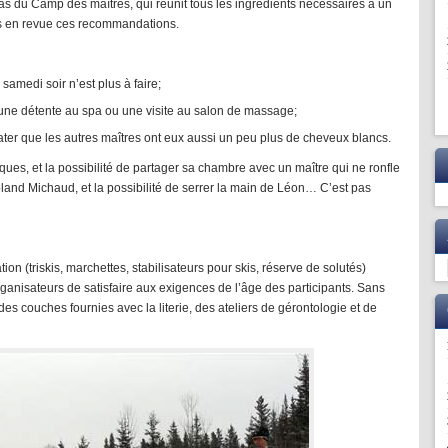
 cas du Camp des maîtres, qui réunit tous les ingrédients nécessaires à un
s en revue ces recommandations.
amedi soir n’est plus à faire;
’une détente au spa ou une visite au salon de massage;
ater que les autres maîtres ont eux aussi un peu plus de cheveux blancs.
ues, et la possibilité de partager sa chambre avec un maître qui ne ronfle
land Michaud, et la possibilité de serrer la main de Léon… C’est pas
ion (triskis, marchettes, stabilisateurs pour skis, réserve de solutés)
ganisateurs de satisfaire aux exigences de l’âge des participants. Sans
s couches fournies avec la literie, des ateliers de gérontologie et de