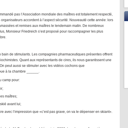
commandé pas l’Association mondiale des maîtres est totalement respecté,
 organisateurs accordent à l’aspect sécurité. Nouveauté cette année: lors
t ramassées et remises aux maîtres le lendemain matin. De nombreux
plus, Monsieur Friedreich s’est proposé pour raccompagner les plus
mbre.
 bain de stimulants. Les compagnies pharmaceutiques présentes offrent
 biochimistes. Quant aux représentants de cires, ils nous garantissent une
. On peut aussi se stimuler avec les vidéos cochons que
e à la chambre ______.
au camp pour:
ir;
es maîtres;
skié avant lui;
 avec l’impression que «c’est pas grave, on va le dépenser en skiant».