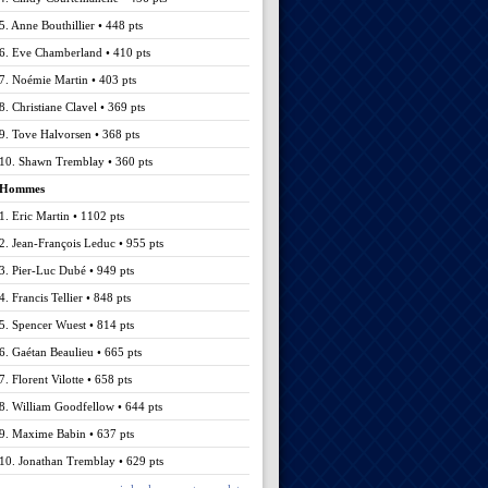
5. Anne Bouthillier • 448 pts
6. Eve Chamberland • 410 pts
7. Noémie Martin • 403 pts
8. Christiane Clavel • 369 pts
9. Tove Halvorsen • 368 pts
10. Shawn Tremblay • 360 pts
Hommes
1. Eric Martin • 1102 pts
2. Jean-François Leduc • 955 pts
3. Pier-Luc Dubé • 949 pts
4. Francis Tellier • 848 pts
5. Spencer Wuest • 814 pts
6. Gaétan Beaulieu • 665 pts
7. Florent Vilotte • 658 pts
8. William Goodfellow • 644 pts
9. Maxime Babin • 637 pts
10. Jonathan Tremblay • 629 pts