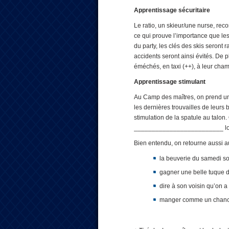
Apprentissage sécuritaire
Le ratio, un skieur/une nurse, re
ce qui prouve l’importance que les
du party, les clés des skis seron
accidents seront ainsi évités. De 
éméchés, en taxi (++), à leur cha
Apprentissage stimulant
Au Camp des maîtres, on prend un
les dernières trouvailles de leurs
stimulation de la spatule au talon
_________________________ lou
Bien entendu, on retourne aussi 
la beuverie du samedi so
gagner une belle tuque d
dire à son voisin qu’on a 
manger comme un chancre