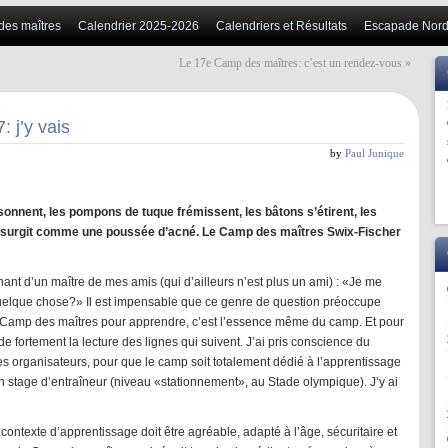
 des maîtres
Calendrier 2025-2026
Calendriers et Résultats
Escapade Nord
Le 17e Camp des maîtres: c’est un rendez-vous
»
 j’y vais
by
Paul Junique
sonnent, les pompons de tuque frémissent, les bâtons s’étirent, les
 resurgit comme une poussée d’acné. Le Camp des maîtres Swix-Fischer
nant d’un maître de mes amis (qui d’ailleurs n’est plus un ami) : «Je me
uelque chose?» Il est impensable que ce genre de question préoccupe
u Camp des maîtres pour apprendre, c’est l’essence même du camp. Et pour
 fortement la lecture des lignes qui suivent. J’ai pris conscience du
es organisateurs, pour que le camp soit totalement dédié à l’apprentissage
n stage d’entraîneur (niveau «stationnement», au Stade olympique). J’y ai
contexte d’apprentissage doit être agréable, adapté à l’âge, sécuritaire et