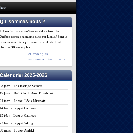
ique
Qui sommes-nous ?
L'Association des maîtres en ski de fond du
Québec est un organisme sans but lucratif dont la
mission consiste à promouvoir le ski de fond
chez les 30 ans et plus.
en savoir plus...
s'abonner à notre infolettre...
Calendrier 2025-2026
03 janv. - La Classique Skimau
17 janv. - Défi à fond Mont Tremblant
24 janv. - Loppet Lévis-Mirepoix
14 févr. - Loppet Gatineau
15 févr. - Loppet Gatineau
22 févr. - Loppet Viking
08 mars - Loppet Amiski