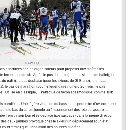
© AMSFQ
hes effectuées par les organisateurs pour proposer aux maîtres les
 techniques de ski. Après le pas de deux (pour les skieurs de ballet), le
s du patin), le pas déphasé (pour les skieurs de St-Bruno), le un pas-
s), le pas de marathon (pour le légendaire numéro 26), voici le pas
). Utilisé en classique, il s’effectue de façon spasmodique, comme suit:
kis parallèles. Une légère vibration du bassin doit permettre d’avancer une
lors le bas du corps, jumelé au frissonnement des rotules, assure la
ambe frémit à son tour et se déplace (par saccade) dans la même direction.
des deux jambes provoque chez le skieur un déplacement et un état
court terme) que l’inhalation des poudres fluorées.