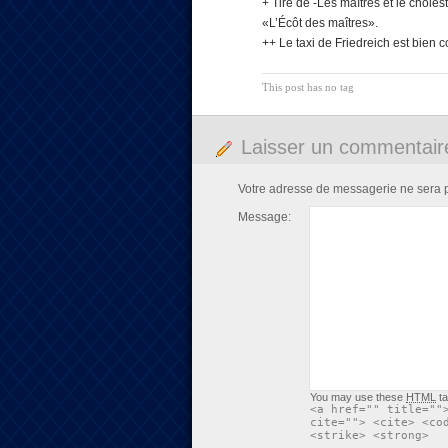
+ Tiré de -Les maîtres et le chole
«L’Écôt des maîtres».
++ Le taxi de Friedreich est bien 
This post has no tag
Laisser un commentair
Votre adresse de messagerie ne sera 
Message:
You may use these
HTML
ta
<a href="" title=""
cite=""> <cite> <co
<strike> <strong>