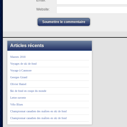
Email:
Website:
Soumettre le commentaire
Articles récents
Masters 2018
Voyages de ski de fond
Voyage à Canmore
Georges Girard
Olivier Hamel
$ki de fond en coupe du monde
Lettre ouverte
Vélo Blues
Championnat canadien des maîtres en ski de fond
Championnat canadien des maîtres en ski de fond