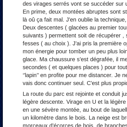
des virages serrés vont se succéder sur 
En prime, deux montées abruptes sont s
là oû ça fait mal. J’en oublie la technique, l
Deux descentes ( glacées au premier tou
suivants ) permettent soit de récupérer , s
fesses ( au choix ). J’ai pris la première o
mon énergie pour tomber un peu plus loi
glace. Ma chaussure s’est dégrafée, il m
secondes ( et quelques places ) pour tou
‘’lapin’’ en profite pour me distancer. Je n
vais donc continuer seul. C’est plus propi
La route du parc est rejointe et conduit j
légère descente. Virage en U et la légèr
en une sévère montée, au bout de laquel
un kilomètre dans le bois. La neige est 
morceaux d’écorces de bois, de branch