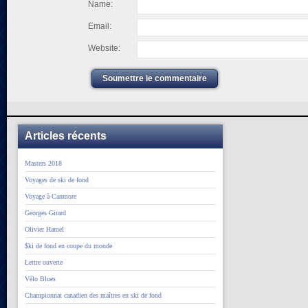
Name:
Email:
Website:
Soumettre le commentaire
Articles récents
Masters 2018
Voyages de ski de fond
Voyage à Canmore
Georges Girard
Olivier Hamel
$ki de fond en coupe du monde
Lettre ouverte
Vélo Blues
Championnat canadien des maîtres en ski de fond