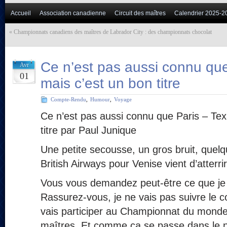
Accueil
Association canadienne
Circuit des maîtres
Calendrier 2025-2
«
Championnats canadiens des maîtres de Labrador City : des championnats chocolat
Ce n’est pas aussi connu que
Avr
01
mais c’est un bon titre
Compte-Rendu
,
Humour
,
Voyage
Ce n’est pas aussi connu que Paris – Tex
titre par Paul Junique
Une petite secousse, un gros bruit, quelqu
British Airways pour Venise vient d’atterrir
Vous vous demandez peut-être ce que je 
Rassurez-vous, je ne vais pas suivre le 
vais participer au Championnat du monde
maîtres. Et comme ça se passe dans le nor