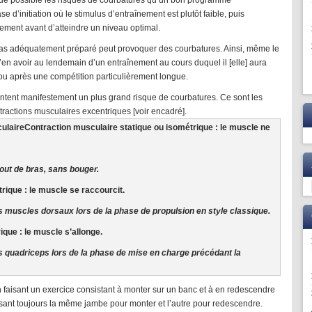
que possible les risques de courbatures qu’un bon programme
d’initiation où le stimulus d’entraînement est plutôt faible, puis
ment avant d’atteindre un niveau optimal.
t pas adéquatement préparé peut provoquer des courbatures. Ainsi, même le
’en avoir au lendemain d’un entraînement au cours duquel il [elle] aura
 après une compétition particulièrement longue.
ntent manifestement un plus grand risque de courbatures. Ce sont les
tractions musculaires excentriques [voir encadré].
culaire
Contraction musculaire statique ou isométrique : le muscle ne
bout de bras, sans bouger.
ique : le muscle se raccourcit.
s muscles dorsaux lors de la phase de propulsion en style classique.
que : le muscle s’allonge.
s quadriceps lors de la phase de mise en charge précédant la
faisant un exercice consistant à monter sur un banc et à en redescendre
sant toujours la même jambe pour monter et l’autre pour redescendre.