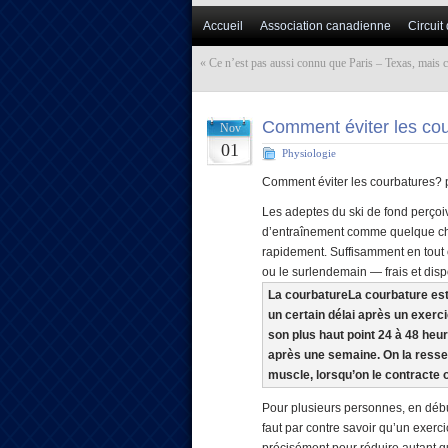
Accueil
Association canadienne
Circuit
«
Ce n’est pas aussi connu que Paris – Texas, mais c’
Comment éviter les co
Nov
01
Physiologie
Comment éviter les courbatures? 
Les adeptes du ski de fond perço
d’entraînement comme quelque chos
rapidement. Suffisamment en tout 
ou le surlendemain — frais et dis
La courbature
La courbature est
un certain délai après un exerci
son plus haut point 24 à 48 heur
après une semaine. On la ressen
muscle, lorsqu’on le contracte ou
Pour plusieurs personnes, en débu
faut par contre savoir qu’un exerc