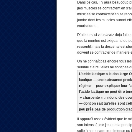
Dans ce cas, il y aura beaucoup p
[les muscles se contractent en s’al
muscles se contractent en se racc
jambe dont les muscles auront effe
courbatures.
D’ailleurs, si vous avez déjà fai
que la montée est exigeante du po
ressenti], mais la descente est pl
doivent se contracter de manière 
On ne connaît pas encore tous l
semble claire : elles ne sont pas d
L’acide lactique a le dos large
O
lactique — une substance produit
régime — pour expliquer leur fat
l’acide lactique ne peut être t
» charpente « , ni donc des cou
— dont on sait qu’elles sont ce
peu près pas de production d’aci
Il apparaît assez évident que le mé
son intensité, etc.] et que la princ
suite à son usage trop intense ou 