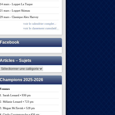
14 mars - Loppet La Tuque
21 mars - Loppet Skimau
29 mars - Classique Alex Harvey
voir le calendrier complet...
voir le classement cumulatif...
Facebook
Articles – Sujets
Articles
–
Sujets
Champions 2025-2026
Femmes
1. Sarah Lessard • 930 pts
2. Mélanie Lessard • 723 pts
3. Megan McTavish • 528 pts
4. Cindy Courtemanche • 456 pts