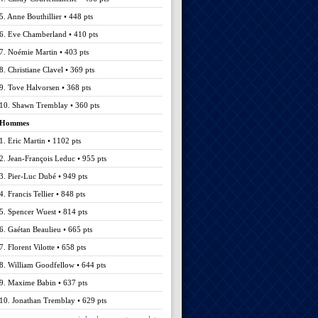
5. Anne Bouthillier • 448 pts
6. Eve Chamberland • 410 pts
7. Noémie Martin • 403 pts
8. Christiane Clavel • 369 pts
9. Tove Halvorsen • 368 pts
10. Shawn Tremblay • 360 pts
Hommes
1. Eric Martin • 1102 pts
2. Jean-François Leduc • 955 pts
3. Pier-Luc Dubé • 949 pts
4. Francis Tellier • 848 pts
5. Spencer Wuest • 814 pts
6. Gaétan Beaulieu • 665 pts
7. Florent Vilotte • 658 pts
8. William Goodfellow • 644 pts
9. Maxime Babin • 637 pts
10. Jonathan Tremblay • 629 pts