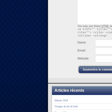
You may use these
HTML
ta
<a href="" title=""
cite=""> <cite> <co
<strike> <strong>
Name:
Email:
Website:
Soumettre le comme
Articles récents
Masters 2018
Voyages de ski de fond