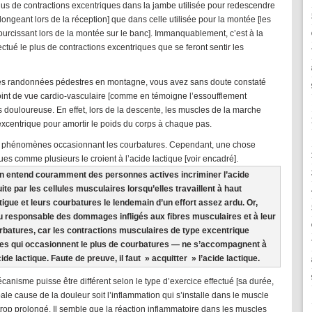
lus de contractions excentriques dans la jambe utilisée pour redescendre
longeant lors de la réception] que dans celle utilisée pour la montée [les
ourcissant lors de la montée sur le banc]. Immanquablement, c’est à la
ctué le plus de contractions excentriques que se feront sentir les
t des randonnées pédestres en montagne, vous avez sans doute constaté
int de vue cardio-vasculaire [comme en témoigne l’essoufflement
us douloureuse. En effet, lors de la descente, les muscles de la marche
excentrique pour amortir le poids du corps à chaque pas.
es phénomènes occasionnant les courbatures. Cependant, une chose
ues comme plusieurs le croient à l’acide lactique [voir encadré].
n entend couramment des personnes actives incriminer l’acide
e par les cellules musculaires lorsqu’elles travaillent à haut
igue et leurs courbatures le lendemain d’un effort assez ardu. Or,
enu responsable des dommages infligés aux fibres musculaires et à leur
rbatures, car les contractions musculaires de type excentrique
lles qui occasionnent le plus de courbatures — ne s’accompagnent à
de lactique. Faute de preuve, il faut » acquitter » l’acide lactique.
canisme puisse être différent selon le type d’exercice effectué [sa durée,
ipale cause de la douleur soit l’inflammation qui s’installe dans le muscle
trop prolongé. Il semble que la réaction inflammatoire dans les muscles