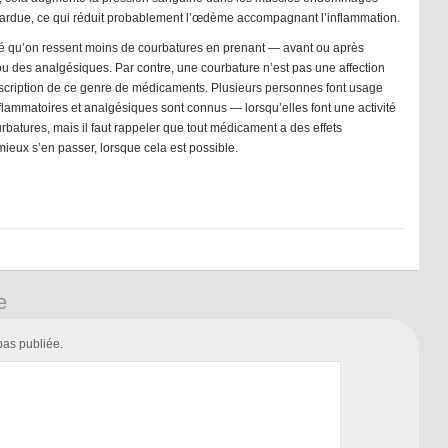
op ardue, ce qui réduit probablement l’œdème accompagnant l’inflammation.
é qu’on ressent moins de courbatures en prenant — avant ou après
 ou des analgésiques. Par contre, une courbature n’est pas une affection
scription de ce genre de médicaments. Plusieurs personnes font usage
inflammatoires et analgésiques sont connus — lorsqu’elles font une activité
batures, mais il faut rappeler que tout médicament a des effets
mieux s’en passer, lorsque cela est possible.
e
pas publiée.