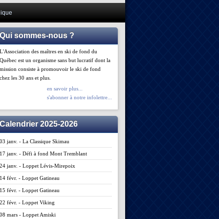
ique
Qui sommes-nous ?
L'Association des maîtres en ski de fond du
Québec est un organisme sans but lucratif dont la
mission consiste à promouvoir le ski de fond
chez les 30 ans et plus.
en savoir plus...
s'abonner à notre infolettre...
Calendrier 2025-2026
03 janv. - La Classique Skimau
17 janv. - Défi à fond Mont Tremblant
24 janv. - Loppet Lévis-Mirepoix
14 févr. - Loppet Gatineau
15 févr. - Loppet Gatineau
22 févr. - Loppet Viking
08 mars - Loppet Amiski