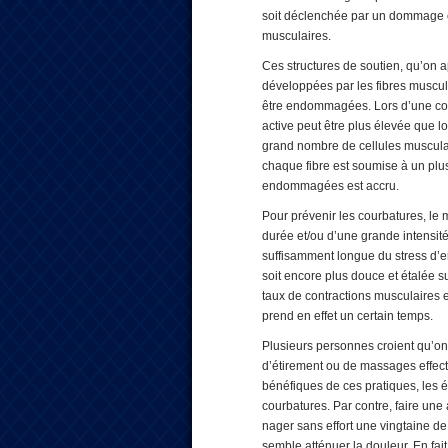
soit déclenchée par un dommage oc
musculaires.
Ces structures de soutien, qu’on a
développées par les fibres muscul
être endommagées. Lors d’une cont
active peut être plus élevée que 
grand nombre de cellules musculair
chaque fibre est soumise à un plus 
endommagées est accru.
Pour prévenir les courbatures, le 
durée et/ou d’une grande intensit
suffisamment longue du stress d’e
soit encore plus douce et étalée s
taux de contractions musculaires 
prend en effet un certain temps.
Plusieurs personnes croient qu’on
d’étirement ou de massages effectué
bénéfiques de ces pratiques, les ét
courbatures. Par contre, faire une
nager sans effort une vingtaine de 
semble atténuer la douleur. En f