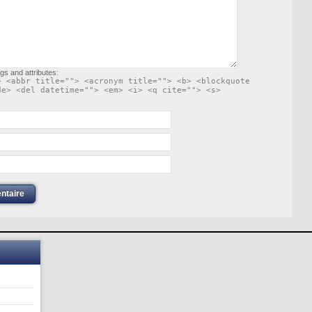
gs and attributes:
> <abbr title=""> <acronym title=""> <b> <blockquote
de> <del datetime=""> <em> <i> <q cite=""> <s>
ntaire