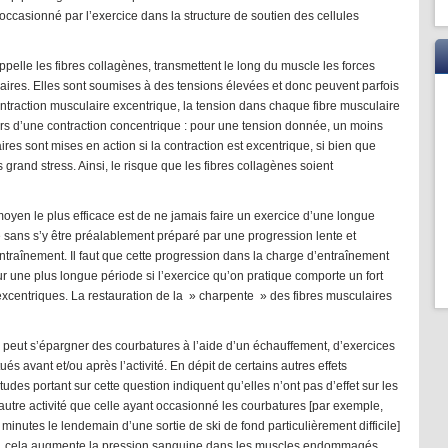
casionné par l’exercice dans la structure de soutien des cellules
ppelle les fibres collagènes, transmettent le long du muscle les forces
aires. Elles sont soumises à des tensions élevées et donc peuvent parfois
raction musculaire excentrique, la tension dans chaque fibre musculaire
lors d’une contraction concentrique : pour une tension donnée, un moins
es sont mises en action si la contraction est excentrique, si bien que
grand stress. Ainsi, le risque que les fibres collagènes soient
moyen le plus efficace est de ne jamais faire un exercice d’une longue
é sans s’y être préalablement préparé par une progression lente et
ntraînement. Il faut que cette progression dans la charge d’entraînement
ur une plus longue période si l’exercice qu’on pratique comporte un fort
excentriques. La restauration de la » charpente » des fibres musculaires
 peut s’épargner des courbatures à l’aide d’un échauffement, d’exercices
s avant et/ou après l’activité. En dépit de certains autres effets
udes portant sur cette question indiquent qu’elles n’ont pas d’effet sur les
 autre activité que celle ayant occasionné les courbatures [par exemple,
minutes le lendemain d’une sortie de ski de fond particulièrement difficile]
ait, cela augmente la pression sanguine dans les muscles endommagés