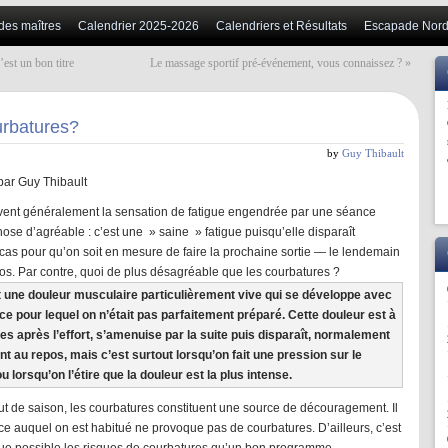
 des maîtres
Calendrier 2025-2026
Calendriers et Résultats
Escapade Nord
est un bon titre
Le massage sportif pré-événement, vous connaissez ?
»
urbatures?
by
Guy Thibault
par Guy Thibault
ivent généralement la sensation de fatigue engendrée par une séance
e d’agréable : c’est une » saine » fatigue puisqu’elle disparaît
cas pour qu’on soit en mesure de faire la prochaine sortie — le lendemain
pos. Par contre, quoi de plus désagréable que les courbatures ?
 une douleur musculaire particulièrement vive qui se développe avec
ce pour lequel on n’était pas parfaitement préparé. Cette douleur est à
es après l’effort, s’amenuise par la suite puis disparaît, normalement
t au repos, mais c’est surtout lorsqu’on fait une pression sur le
 lorsqu’on l’étire que la douleur est la plus intense.
t de saison, les courbatures constituent une source de découragement. Il
ice auquel on est habitué ne provoque pas de courbatures. D’ailleurs, c’est