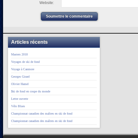
Website:
Soumettre le commentaire
Articles récents
Masters 2018
Voyages de ski de fond
Voyage à Canmore
Georges Girard
Olivier Hamel
$ki de fond en coupe du monde
Lettre ouverte
Vélo Blues
Championnat canadien des maîtres en ski de fond
Championnat canadien des maîtres en ski de fond