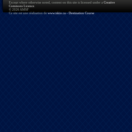
Except where otherwise noted, content on this site is licensed under a
Creative
Commons Licence
.
© 2026 AMSF
Ce site est une réalisation de
www.iskio.ca - Destination Course