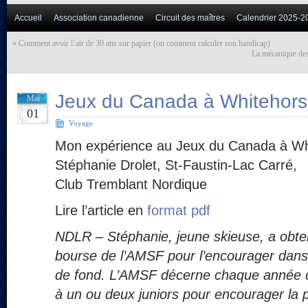
Accueil
Association canadienne
Circuit des maîtres
Calendrier 2025-2
«
Comment avoir l’air de 30 ans sur papier (ou comment calculer son handicap)
La mécanique des
Jeux du Canada à Whitehor
Mai
01
Voyage
Mon expérience au Jeux du Canada à Wh
Stéphanie Drolet, St-Faustin-Lac Carré,
Club Tremblant Nordique
Lire l’article en
format pdf
NDLR – Stéphanie, jeune skieuse, a obt
bourse de l’AMSF pour l’encourager dans s
de fond. L’AMSF décerne chaque année d
à un ou deux juniors pour encourager la p