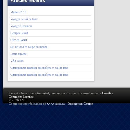
Articles récents
Masters 2018
Voyages de ski de fond
Voyage à Canmore
Georges Girard
Olivier Hamel
$ki de fond en coupe du monde
Lettre ouverte
Vélo Blues
Championnat canadien des maîtres en ski de fond
Championnat canadien des maîtres en ski de fond
Except where otherwise noted, content on this site is licensed under a
Creative
Commons Licence
.
© 2026 AMSF
Ce site est une réalisation de
www.iskio.ca - Destination Course