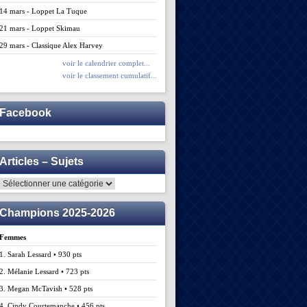
14 mars - Loppet La Tuque
21 mars - Loppet Skimau
29 mars - Classique Alex Harvey
voir le calendrier complet...
voir le classement cumulatif...
Facebook
Articles – Sujets
Articles
–
Sujets
Champions 2025-2026
Femmes
1. Sarah Lessard • 930 pts
2. Mélanie Lessard • 723 pts
3. Megan McTavish • 528 pts
4. Cindy Courtemanche • 456 pts