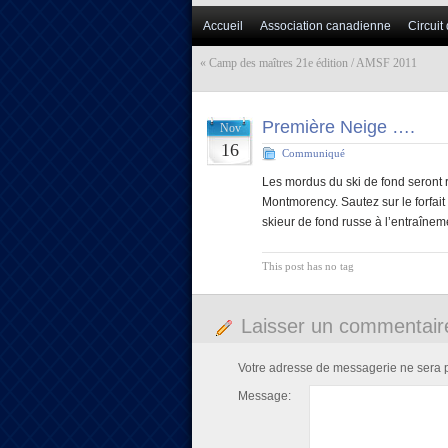
Accueil
Association canadienne
Circuit
«
Camp des maîtres 21e édition / AMSF 2011
Première Neige ….
Nov
16
Communiqué
Les mordus du ski de fond seront 
Montmorency. Sautez sur le forfait
skieur de fond russe à l’entraîne
This post has no tag
Laisser un commentair
Votre adresse de messagerie ne sera 
Message: