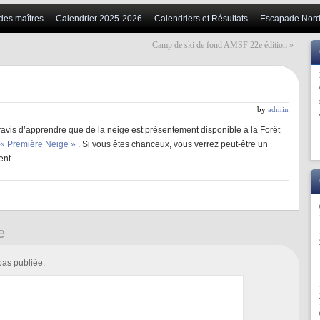
 des maîtres
Calendrier 2025-2026
Calendriers et Résultats
Escapade Nord
Camp de ski de fond AMSF 22e édition
»
by
admin
ravis d’apprendre que de la neige est présentement disponible à la Forêt
« Première Neige »
. Si vous êtes chanceux, vous verrez peut-être un
ment…
e
pas publiée.