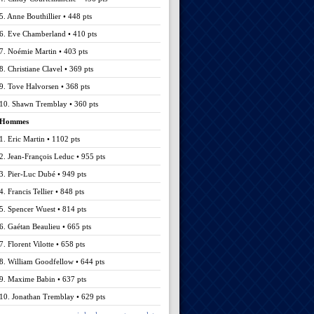
5. Anne Bouthillier • 448 pts
6. Eve Chamberland • 410 pts
7. Noémie Martin • 403 pts
8. Christiane Clavel • 369 pts
9. Tove Halvorsen • 368 pts
10. Shawn Tremblay • 360 pts
Hommes
1. Eric Martin • 1102 pts
2. Jean-François Leduc • 955 pts
3. Pier-Luc Dubé • 949 pts
4. Francis Tellier • 848 pts
5. Spencer Wuest • 814 pts
6. Gaétan Beaulieu • 665 pts
7. Florent Vilotte • 658 pts
8. William Goodfellow • 644 pts
9. Maxime Babin • 637 pts
10. Jonathan Tremblay • 629 pts