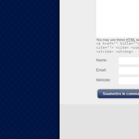
You may use these
HTML
ta
<a href="" title=""
cite=""> <cite> <co
<strike> <strong>
Name:
Email:
Website:
Soumettre le comme