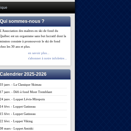
ique
Qui sommes-nous ?
L'Association des maîtres en ski de fond du
Québec est un organisme sans but lucratif dont la
mission consiste à promouvoir le ski de fond
chez les 30 ans et plus.
en savoir plus...
s'abonner à notre infolettre...
Calendrier 2025-2026
03 janv. - La Classique Skimau
17 janv. - Défi à fond Mont Tremblant
24 janv. - Loppet Lévis-Mirepoix
14 févr. - Loppet Gatineau
15 févr. - Loppet Gatineau
22 févr. - Loppet Viking
08 mars - Loppet Amiski