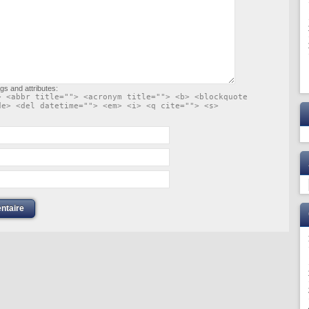
gs and attributes:
> <abbr title=""> <acronym title=""> <b> <blockquote
de> <del datetime=""> <em> <i> <q cite=""> <s>
ntaire