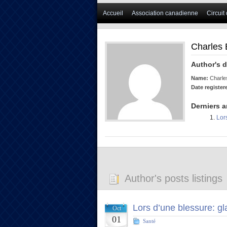
Accueil
Association canadienne
Circuit
Charles 
Author's d
Name:
Charles
Date register
Derniers a
Lor
Author's posts listings
Lors d’une blessure: gl
Oct
01
Santé