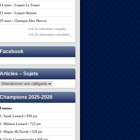
14 mars - Loppet La Tuque
21 mars - Loppet Skimau
29 mars - Classique Alex Harvey
voir le calendrier complet...
voir le classement cumulatif...
Facebook
Articles – Sujets
Articles
–
Sujets
Champions 2025-2026
Femmes
1. Sarah Lessard • 930 pts
2. Mélanie Lessard • 723 pts
3. Megan McTavish • 528 pts
4. Cindy Courtemanche • 456 pts