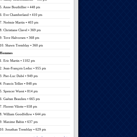
5. Anne Bouthillier • 448 pts
6. Eve Chamberland • 410 pts
7. Noémie Martin • 403 pts
8. Christiane Clavel • 369 pts
9. Tove Halvorsen • 368 pts
10. Shawn Tremblay • 360 pts
Hommes
1. Eric Martin • 1102 pts
2. Jean-François Leduc • 955 pts
3. Pier-Luc Dubé • 949 pts
4. Francis Tellier • 848 pts
5. Spencer Wuest • 814 pts
6. Gaétan Beaulieu • 665 pts
7. Florent Vilotte • 658 pts
8. William Goodfellow • 644 pts
9. Maxime Babin • 637 pts
10. Jonathan Tremblay • 629 pts