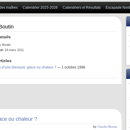
 des maîtres
Calendrier 2025-2026
Calendriers et Résultats
Escapade Nord
Boutin
etails
 Boutin
ed:
29 mars 2011
rticles
s d’une blessure: glace ou chaleur ?
— 1 octobre 1996
ace ou chaleur ?
by
Charles Boutin