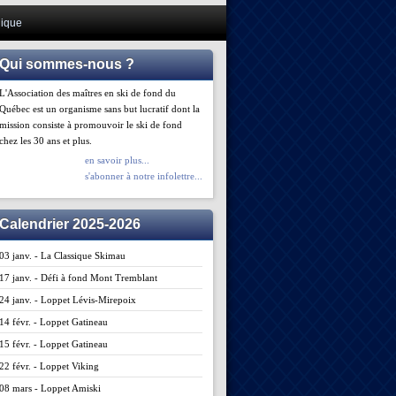
ique
Qui sommes-nous ?
L'Association des maîtres en ski de fond du
Québec est un organisme sans but lucratif dont la
mission consiste à promouvoir le ski de fond
chez les 30 ans et plus.
en savoir plus...
s'abonner à notre infolettre...
Calendrier 2025-2026
03 janv. - La Classique Skimau
17 janv. - Défi à fond Mont Tremblant
24 janv. - Loppet Lévis-Mirepoix
14 févr. - Loppet Gatineau
15 févr. - Loppet Gatineau
22 févr. - Loppet Viking
08 mars - Loppet Amiski