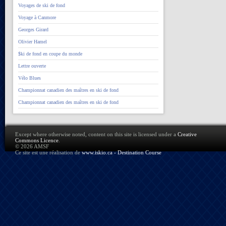
Voyages de ski de fond
Voyage à Canmore
Georges Girard
Olivier Hamel
$ki de fond en coupe du monde
Lettre ouverte
Vélo Blues
Championnat canadien des maîtres en ski de fond
Championnat canadien des maîtres en ski de fond
Except where otherwise noted, content on this site is licensed under a
Creative
Commons Licence
.
© 2026 AMSF
Ce site est une réalisation de
www.iskio.ca - Destination Course