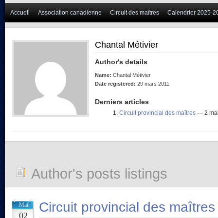
Accueil
Association canadienne
Circuit des maîtres
Calendrier 2025-2
Chantal Métivier
Author's details
Name:
Chantal Métivier
Date registered:
29 mars 2011
Derniers articles
Circuit provincial des maîtres
— 2 ma
Author's posts listings
Circuit provincial des maîtres
Mai
02