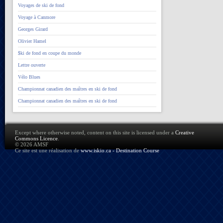
Voyages de ski de fond
Voyage à Canmore
Georges Girard
Olivier Hamel
$ki de fond en coupe du monde
Lettre ouverte
Vélo Blues
Championnat canadien des maîtres en ski de fond
Championnat canadien des maîtres en ski de fond
Except where otherwise noted, content on this site is licensed under a
Creative
Commons Licence
.
© 2026 AMSF
Ce site est une réalisation de
www.iskio.ca - Destination Course