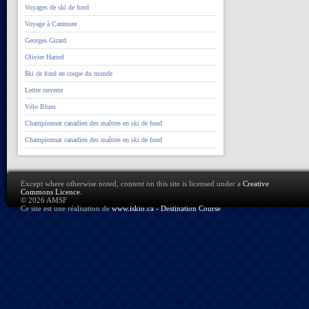
Voyages de ski de fond
Voyage à Canmore
Georges Girard
Olivier Hamel
$ki de fond en coupe du monde
Lettre ouverte
Vélo Blues
Championnat canadien des maîtres en ski de fond
Championnat canadien des maîtres en ski de fond
Except where otherwise noted, content on this site is licensed under a
Creative
Commons Licence
.
© 2026 AMSF
Ce site est une réalisation de
www.iskio.ca - Destination Course