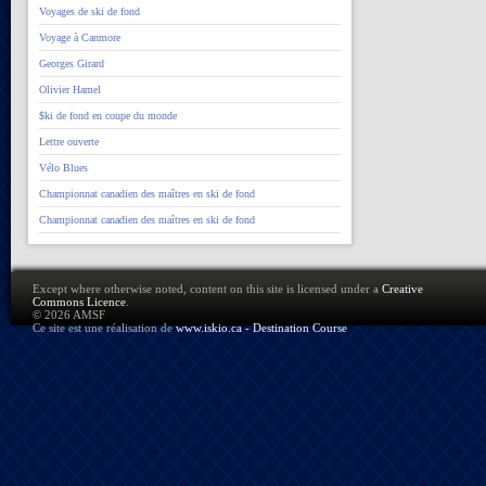
Voyages de ski de fond
Voyage à Canmore
Georges Girard
Olivier Hamel
$ki de fond en coupe du monde
Lettre ouverte
Vélo Blues
Championnat canadien des maîtres en ski de fond
Championnat canadien des maîtres en ski de fond
Except where otherwise noted, content on this site is licensed under a
Creative
Commons Licence
.
© 2026 AMSF
Ce site est une réalisation de
www.iskio.ca - Destination Course