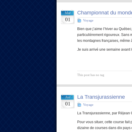
Championnat du monde
Mar
01
Voyage
Bien que j’aime l’hiver au Québec
particulièrement rigoureux. Sans 
les montagnes françaises, même à l
Je suis arrivé une semaine avant l
This post has no tag
La Transjurassienne
Avr
01
Voyage
La Transjurassienne, par Réjean 
Pour vous situer, cette course fai
dizaine de courses dans dix pays d