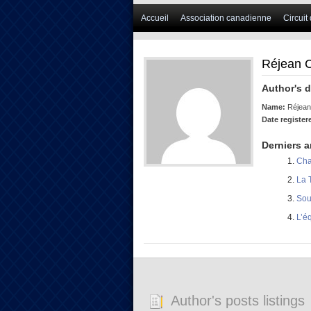
Accueil
Association canadienne
Circuit
Réjean 
Author's d
Name:
Réjean
Date register
Derniers a
Cha
La 
Sou
L’éq
Author's posts listings