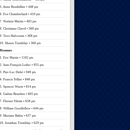
5. Anne Bouthillier • 448 pts
6. Eve Chamberland • 410 pts
7. Noémie Martin • 403 pts
8. Christiane Clavel • 369 pts
9. Tove Halvorsen • 368 pts
10. Shawn Tremblay • 360 pts
Hommes
1. Eric Martin • 1102 pts
2. Jean-François Leduc • 955 pts
3. Pier-Luc Dubé • 949 pts
4. Francis Tellier • 848 pts
5. Spencer Wuest • 814 pts
6. Gaétan Beaulieu • 665 pts
7. Florent Vilotte • 658 pts
8. William Goodfellow • 644 pts
9. Maxime Babin • 637 pts
10. Jonathan Tremblay • 629 pts