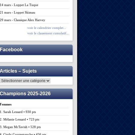
14 mars - Loppet La Tuque
21 mars - Loppet Skimau
29 mars - Classique Alex Harvey
voir le calendrier complet...
voir le classement cumulatif...
Facebook
Articles – Sujets
Articles
–
Sujets
Champions 2025-2026
Femmes
1. Sarah Lessard • 930 pts
2. Mélanie Lessard • 723 pts
3. Megan McTavish • 528 pts
4. Cindy Courtemanche • 456 pts