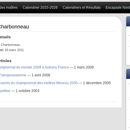
 des maîtres
Calendrier 2025-2026
Calendriers et Résultats
Escapade Nord
Charbonneau
etails
 Charbonneau
ed:
29 mars 2011
rticles
mpionnat du monde 2009 à Autrans France
— 1 mars 2009
Transjurassienne
— 1 avril 2008
venirs du championnat des maîtres Moscou 2005
— 1 décembre 2005
uilibre
— 1 octobre 2003