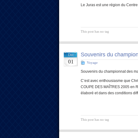
Le Juras est une région du Centre 
This post has no tag
Souvenirs du champion
Déc
01
Voyage
Souvenirs du championnat des m
C’est avec enthousiasme que Chris
COUPE DES MAÎTRES 2005 en Russie
élaboré et dans des conditions dif
This post has no tag