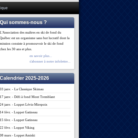
ique
Qui sommes-nous ?
L'Association des maîtres en ski de fond du
Québec est un organisme sans but lucratif dont la
mission consiste à promouvoir le ski de fond
chez les 30 ans et plus.
en savoir plus...
s'abonner à notre infolettre...
Calendrier 2025-2026
03 janv. - La Classique Skimau
17 janv. - Défi à fond Mont Tremblant
24 janv. - Loppet Lévis-Mirepoix
14 févr. - Loppet Gatineau
15 févr. - Loppet Gatineau
22 févr. - Loppet Viking
08 mars - Loppet Amiski