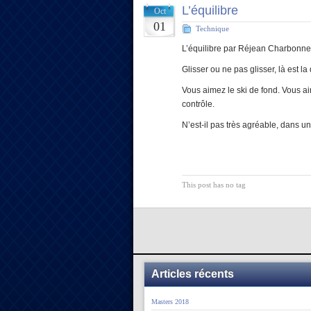
L’équilibre
Oct
01
Technique
L’équilibre par Réjean Charbonn
Glisser ou ne pas glisser, là est la
Vous aimez le ski de fond. Vous aim
contrôle.
N’est-il pas très agréable, dans u
This post has no tag
Articles récents
Masters 2018