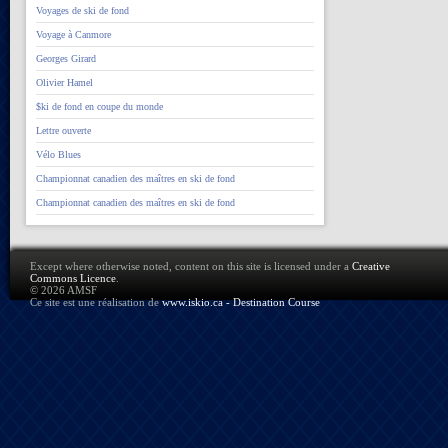
Voyages de ski de fond
Voyage à Canmore
Georges Girard
Olivier Hamel
$ki de fond en coupe du monde
Lettre ouverte
Vélo Blues
Championnat canadien des maîtres en ski de fond
Championnat canadien des maîtres en ski de fond
Except where otherwise noted, content on this site is licensed under a
Creative
Commons Licence
.
© 2026 AMSF
Ce site est une réalisation de
www.iskio.ca - Destination Course