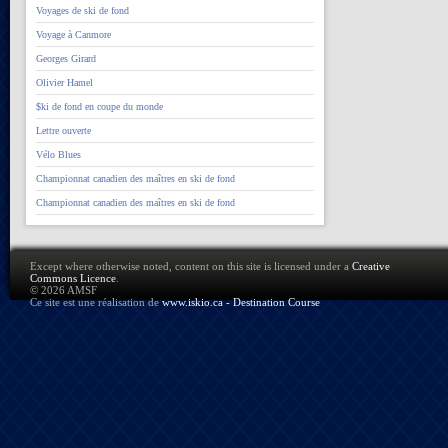
Voyages de ski de fond
Voyage à Canmore
Georges Girard
Olivier Hamel
$ki de fond en coupe du monde
Lettre ouverte
Vélo Blues
Championnat canadien des maîtres en ski de fond
Championnat canadien des maîtres en ski de fond
Except where otherwise noted, content on this site is licensed under a
Creative
Commons Licence
.
© 2026 AMSF
Ce site est une réalisation de
www.iskio.ca - Destination Course