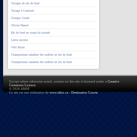
Voyages de ski de fond
Voyage à Canmore
Georges Girard
Olivier Hamel
$ki de fond en coupe du monde
Lettre ouverte
Vélo Blues
Championnat canadien des maîtres en ski de fond
Championnat canadien des maîtres en ski de fond
Except where otherwise noted, content on this site is licensed under a
Creative
Commons Licence
.
© 2026 AMSF
Ce site est une réalisation de
www.iskio.ca - Destination Course