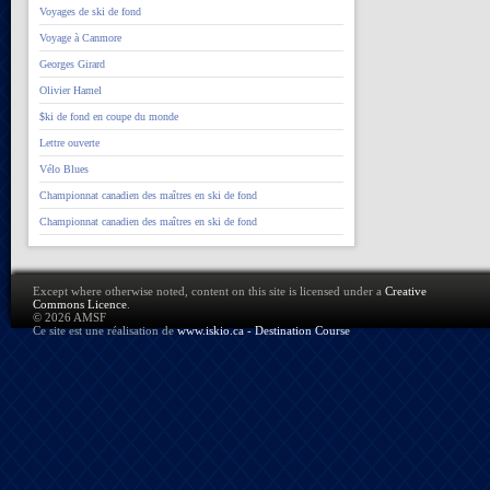
Voyages de ski de fond
Voyage à Canmore
Georges Girard
Olivier Hamel
$ki de fond en coupe du monde
Lettre ouverte
Vélo Blues
Championnat canadien des maîtres en ski de fond
Championnat canadien des maîtres en ski de fond
Except where otherwise noted, content on this site is licensed under a
Creative
Commons Licence
.
© 2026 AMSF
Ce site est une réalisation de
www.iskio.ca - Destination Course