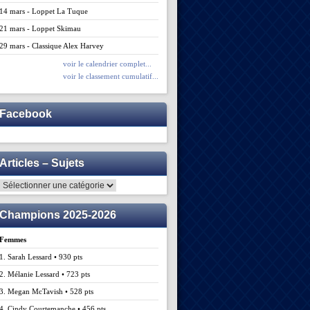
14 mars - Loppet La Tuque
21 mars - Loppet Skimau
29 mars - Classique Alex Harvey
voir le calendrier complet...
voir le classement cumulatif...
Facebook
Articles – Sujets
Articles
–
Sujets
Champions 2025-2026
Femmes
1. Sarah Lessard • 930 pts
2. Mélanie Lessard • 723 pts
3. Megan McTavish • 528 pts
4. Cindy Courtemanche • 456 pts