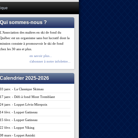
ique
Qui sommes-nous ?
L'Association des maîtres en ski de fond du
Québec est un organisme sans but lucratif dont la
mission consiste à promouvoir le ski de fond
chez les 30 ans et plus.
en savoir plus...
s'abonner à notre infolettre...
Calendrier 2025-2026
03 janv. - La Classique Skimau
17 janv. - Défi à fond Mont Tremblant
24 janv. - Loppet Lévis-Mirepoix
14 févr. - Loppet Gatineau
15 févr. - Loppet Gatineau
22 févr. - Loppet Viking
08 mars - Loppet Amiski