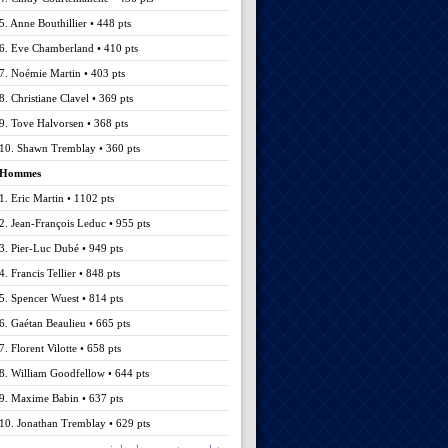
5. Anne Bouthillier • 448 pts
6. Eve Chamberland • 410 pts
7. Noémie Martin • 403 pts
8. Christiane Clavel • 369 pts
9. Tove Halvorsen • 368 pts
10. Shawn Tremblay • 360 pts
Hommes
1. Eric Martin • 1102 pts
2. Jean-François Leduc • 955 pts
3. Pier-Luc Dubé • 949 pts
4. Francis Tellier • 848 pts
5. Spencer Wuest • 814 pts
6. Gaétan Beaulieu • 665 pts
7. Florent Vilotte • 658 pts
8. William Goodfellow • 644 pts
9. Maxime Babin • 637 pts
10. Jonathan Tremblay • 629 pts