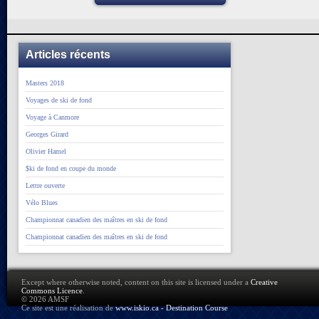
Articles récents
Masters 2018
Voyages de ski de fond
Voyage à Canmore
Georges Girard
Olivier Hamel
$ki de fond en coupe du monde
Lettre ouverte
Vélo Blues
Championnat canadien des maîtres en ski de fond
Championnat canadien des maîtres en ski de fond
Except where otherwise noted, content on this site is licensed under a
Creative
Commons Licence
.
© 2026 AMSF
Ce site est une réalisation de
www.iskio.ca - Destination Course