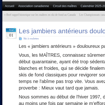
Accueil
Association canadienne
Circuit des maîtres
Calendrier 2025-2
«
Bref rappel historique sur les maîtres en ski de fond au Canada
Les Championnats canad
Les jambiers antérieurs doul
Mar
01
Ski à roulettes
Les « jambiers antérieurs » douloureux 
Vous, les MAÎTRES, connaissez sûremen
début quarantaine, ayant été trop sédent
blanches et froides, qui se décide finalem
skis de fond classiques pour revigorer son
temps ne l’abîme pas trop vite. Vous ave
proverbe : Mieux vaut tard que jamais.
Nous sommes au début de l’hiver 1997, d
au moins une fois par semaine je m’effo