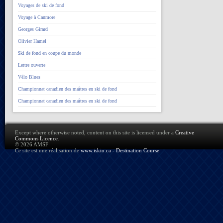
Voyages de ski de fond
Voyage à Canmore
Georges Girard
Olivier Hamel
$ki de fond en coupe du monde
Lettre ouverte
Vélo Blues
Championnat canadien des maîtres en ski de fond
Championnat canadien des maîtres en ski de fond
Except where otherwise noted, content on this site is licensed under a
Creative
Commons Licence
.
© 2026 AMSF
Ce site est une réalisation de
www.iskio.ca - Destination Course