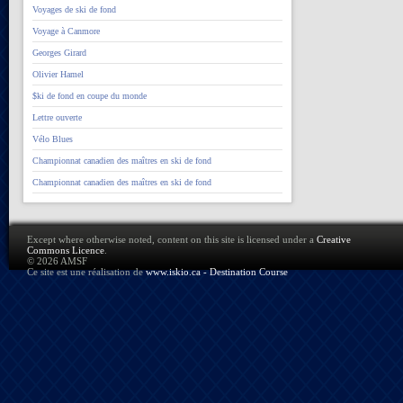
Voyages de ski de fond
Voyage à Canmore
Georges Girard
Olivier Hamel
$ki de fond en coupe du monde
Lettre ouverte
Vélo Blues
Championnat canadien des maîtres en ski de fond
Championnat canadien des maîtres en ski de fond
Except where otherwise noted, content on this site is licensed under a
Creative
Commons Licence
.
© 2026 AMSF
Ce site est une réalisation de
www.iskio.ca - Destination Course