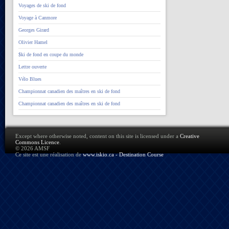
Voyages de ski de fond
Voyage à Canmore
Georges Girard
Olivier Hamel
$ki de fond en coupe du monde
Lettre ouverte
Vélo Blues
Championnat canadien des maîtres en ski de fond
Championnat canadien des maîtres en ski de fond
Except where otherwise noted, content on this site is licensed under a
Creative
Commons Licence
.
© 2026 AMSF
Ce site est une réalisation de
www.iskio.ca - Destination Course