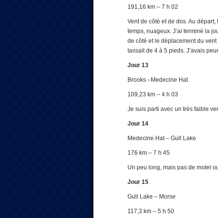
191,16 km – 7 h 02
Vent de côté et de dos. Au départ, 
temps, nuageux. J’ai terminé la jour
de côté et le déplacement du vent p
tassait de 4 à 5 pieds. J’avais peu
Jour 13
Brooks –Medecine Hat
109,23 km – 4 h 03
Je suis parti avec un très faible ve
Jour 14
Medecine Hat – Gull Lake
176 km – 7 h 45
Un peu long, mais pas de motel ouv
Jour 15
Gull Lake – Morse
117,3 km – 5 h 50