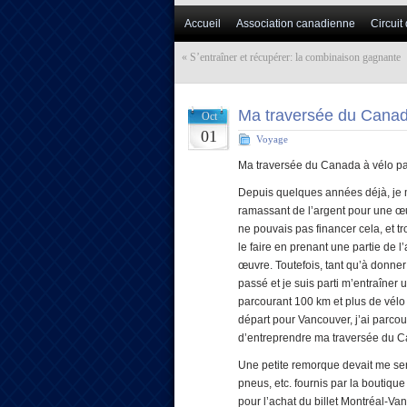
Accueil
Association canadienne
Circuit
«
S’entraîner et récupérer: la combinaison gagnante
Ma traversée du Canad
Oct
01
Voyage
Ma traversée du Canada à vélo pa
Depuis quelques années déjà, je mi
ramassant de l’argent pour une œuv
ne pouvais pas financer cela, et tr
le faire en prenant une partie de l
œuvre. Toutefois, tant qu’à donner 
passé et je suis parti m’entraîner 
parcourant 100 km et plus de vélo p
départ pour Vancouver, j’ai parco
d’entreprendre ma traversée du 
Une petite remorque devait me serv
pneus, etc. fournis par la boutiqu
pour l’achat du billet Montréal‑Va