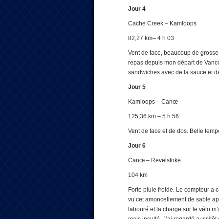
Jour 4
Cache Creek – Kamloops
82,27 km– 4 h 03
Vent de face, beaucoup de grosses
repas depuis mon départ de Vanco
sandwiches avec de la sauce et des
Jour 5
Kamloops – Canœ
125,36 km – 5 h 56
Vent de face et de dos. Belle tempé
Jour 6
Canœ – Revelstoke
104 km
Forte pluie froide. Le compteur a c
vu cet amoncellement de sable appo
labouré et la charge sur le vélo m’