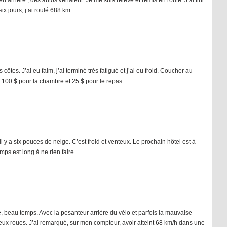
en arrière ; des autos venaient. Je me suis relevé et remis en route. J’ai fini
ix jours, j’ai roulé 688 km.
côtes. J’ai eu faim, j’ai terminé très fatigué et j’ai eu froid. Coucher au
100 $ pour la chambre et 25 $ pour le repas.
il y a six pouces de neige. C’est froid et venteux. Le prochain hôtel est à
mps est long à ne rien faire.
te, beau temps. Avec la pesanteur arrière du vélo et parfois la mauvaise
 deux roues. J’ai remarqué, sur mon compteur, avoir atteint 68 km/h dans une