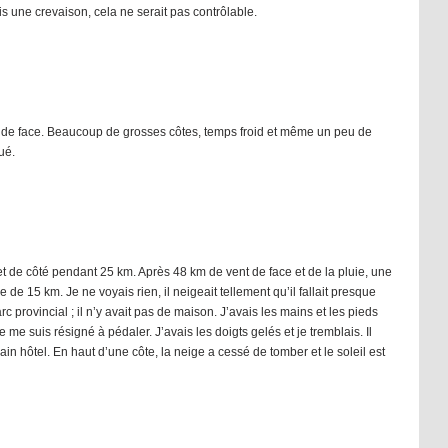
is une crevaison, cela ne serait pas contrôlable.
 de face. Beaucoup de grosses côtes, temps froid et même un peu de
ué.
et de côté pendant 25 km. Après 48 km de vent de face et de la pluie, une
e 15 km. Je ne voyais rien, il neigeait tellement qu’il fallait presque
rc provincial ; il n’y avait pas de maison. J’avais les mains et les pieds
 me suis résigné à pédaler. J’avais les doigts gelés et je tremblais. Il
hain hôtel. En haut d’une côte, la neige a cessé de tomber et le soleil est