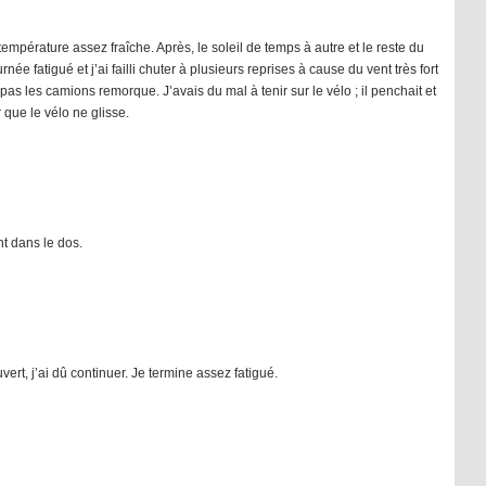
température assez fraîche. Après, le soleil de temps à autre et le reste du
née fatigué et j’ai failli chuter à plusieurs reprises à cause du vent très fort
as les camions remorque. J’avais du mal à tenir sur le vélo ; il penchait et
r que le vélo ne glisse.
nt dans le dos.
ert, j’ai dû continuer. Je termine assez fatigué.