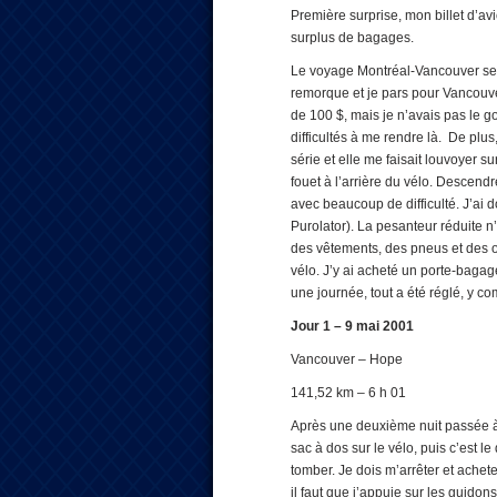
Première surprise, mon billet d’av
surplus de bagages.
Le voyage Montréal‑Vancouver se p
remorque et je pars pour Vancouver
de 100 $, mais je n’avais pas le go
difficultés à me rendre là. De pl
série et elle me faisait louvoyer s
fouet à l’arrière du vélo. Descend
avec beaucoup de difficulté. J’ai 
Purolator). La pesanteur réduite n’
des vêtements, des pneus et des ou
vélo. J’y ai acheté un porte-bagag
une journée, tout a été réglé, y co
Jour 1 – 9 mai 2001
Vancouver – Hope
141,52 km – 6 h 01
Après une deuxième nuit passée à 
sac à dos sur le vélo, puis c’est l
tomber. Je dois m’arrêter et acheter
il faut que j’appuie sur les guidons