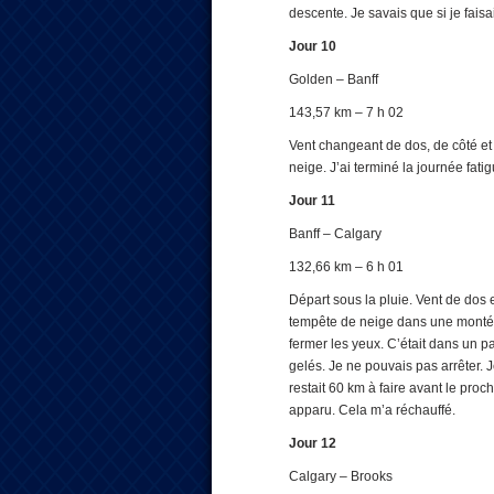
descente. Je savais que si je faisa
Jour 10
Golden – Banff
143,57 km – 7 h 02
Vent changeant de dos, de côté et
neige. J’ai terminé la journée fatig
Jour 11
Banff – Calgary
132,66 km – 6 h 01
Départ sous la pluie. Vent de dos 
tempête de neige dans une montée d
fermer les yeux. C’était dans un pa
gelés. Je ne pouvais pas arrêter. Je
restait 60 km à faire avant le proc
apparu. Cela m’a réchauffé.
Jour 12
Calgary – Brooks