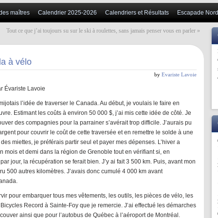
 des maîtres
Calendrier 2025-2026
Calendriers et Résultats
Escapade Nord
Tout ce que j’ai toujours su sur le ski à roulettes, sans jamais penser vous en parler
»
a à vélo
by
Evariste Lavoie
r Évariste Lavoie
jotais l’idée de traverser le Canada. Au début, je voulais le faire en
re. Estimant les coûts à environ 50 000 $, j’ai mis cette idée de côté. Je
ouver des compagnies pour la parrainer s’avérait trop difficile. J’aurais pu
’argent pour couvrir le coût de cette traversée et en remettre le solde à une
des miettes, je préférais partir seul et payer mes dépenses. L’hiver a
un mois et demi dans la région de Grenoble tout en vérifiant si, en
ar jour, la récupération se ferait bien. J’y ai fait 3 500 km. Puis, avant mon
uru 500 autres kilomètres. J’avais donc cumulé 4 000 km avant
Canada.
ir pour embarquer tous mes vêtements, les outils, les pièces de vélo, les
e Bicycles Record à Sainte-Foy que je remercie. J’ai effectué les démarches
ncouver ainsi que pour l’autobus de Québec à l’aéroport de Montréal.