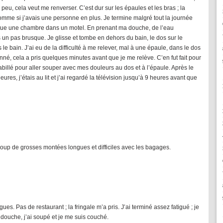
peu, cela veut me renverser. C’est dur sur les épaules et les bras ; la
comme si j’avais une personne en plus. Je termine malgré tout la journée
oue une chambre dans un motel. En prenant ma douche, de l’eau
is un pas brusque. Je glisse et tombe en dehors du bain, le dos sur le
 le bain. J’ai eu de la difficulté à me relever, mal à une épaule, dans le dos
sonné, cela a pris quelques minutes avant que je me relève. C’en fut fait pour
billé pour aller souper avec mes douleurs au dos et à l’épaule. Après le
ures, j’étais au lit et j’ai regardé la télévision jusqu’à 9 heures avant que
oup de grosses montées longues et difficiles avec les bagages.
ues. Pas de restaurant ; la fringale m’a pris. J’ai terminé assez fatigué ; je
e douche, j’ai soupé et je me suis couché.