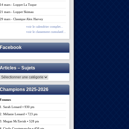
14 mars - Loppet La Tuque
21 mars - Loppet Skimau
29 mars - Classique Alex Harvey
voir le calendrier complet...
voir le classement cumulatif...
Facebook
Articles – Sujets
Articles
–
Sujets
Champions 2025-2026
Femmes
1. Sarah Lessard • 930 pts
2. Mélanie Lessard • 723 pts
3. Megan McTavish • 528 pts
4. Cindy Courtemanche • 456 pts