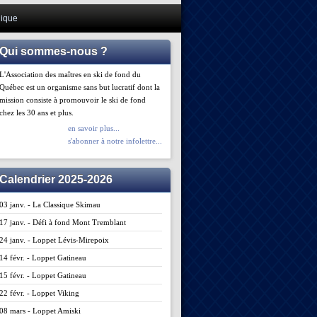
ique
Qui sommes-nous ?
L'Association des maîtres en ski de fond du
Québec est un organisme sans but lucratif dont la
mission consiste à promouvoir le ski de fond
chez les 30 ans et plus.
en savoir plus...
s'abonner à notre infolettre...
Calendrier 2025-2026
03 janv. - La Classique Skimau
17 janv. - Défi à fond Mont Tremblant
24 janv. - Loppet Lévis-Mirepoix
14 févr. - Loppet Gatineau
15 févr. - Loppet Gatineau
22 févr. - Loppet Viking
08 mars - Loppet Amiski