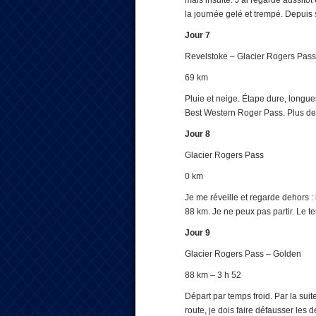
mais insulté. J’ai regardé aussitôt 
la journée gelé et trempé. Depuis s
Jour 7
Revelstoke – Glacier Rogers Pass
69 km
Pluie et neige. Étape dure, longues 
Best Western Roger Pass. Plus de 
Jour 8
Glacier Rogers Pass
0 km
Je me réveille et regarde dehors : 
88 km. Je ne peux pas partir. Le te
Jour 9
Glacier Rogers Pass – Golden
88 km – 3 h 52
Départ par temps froid. Par la sui
route, je dois faire défausser les