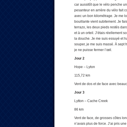
car aussitôt que le vélo penche un 
pesanteur en arrière du vélo fait 
avec un bon kilométrage. Je me l
bouillante vient subitement. Je fa
terrazo, les deux pieds restés dans
et à un orteil. J’étais réellement 
la douche. Je me suis essuyé et ha
souper, je me suis massé. À sept he
je ne puisse fermer l’œil.
Jour 2
Hope – Lyton
115,72 km
Vent de dos et de face avec beauc
Jour 3
Lytton – Cache Creek
86 km
Vent de face, de grosses côtes long
n’avais plus de force. J’ai pris un