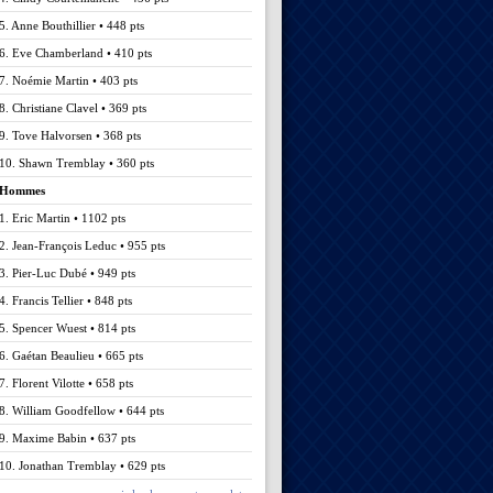
5. Anne Bouthillier • 448 pts
6. Eve Chamberland • 410 pts
7. Noémie Martin • 403 pts
8. Christiane Clavel • 369 pts
9. Tove Halvorsen • 368 pts
10. Shawn Tremblay • 360 pts
Hommes
1. Eric Martin • 1102 pts
2. Jean-François Leduc • 955 pts
3. Pier-Luc Dubé • 949 pts
4. Francis Tellier • 848 pts
5. Spencer Wuest • 814 pts
6. Gaétan Beaulieu • 665 pts
7. Florent Vilotte • 658 pts
8. William Goodfellow • 644 pts
9. Maxime Babin • 637 pts
10. Jonathan Tremblay • 629 pts