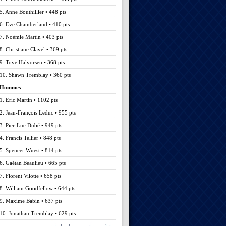
5. Anne Bouthillier • 448 pts
6. Eve Chamberland • 410 pts
7. Noémie Martin • 403 pts
8. Christiane Clavel • 369 pts
9. Tove Halvorsen • 368 pts
10. Shawn Tremblay • 360 pts
Hommes
1. Eric Martin • 1102 pts
2. Jean-François Leduc • 955 pts
3. Pier-Luc Dubé • 949 pts
4. Francis Tellier • 848 pts
5. Spencer Wuest • 814 pts
6. Gaétan Beaulieu • 665 pts
7. Florent Vilotte • 658 pts
8. William Goodfellow • 644 pts
9. Maxime Babin • 637 pts
10. Jonathan Tremblay • 629 pts