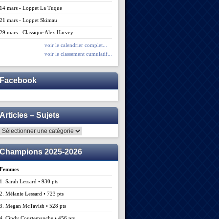
14 mars - Loppet La Tuque
21 mars - Loppet Skimau
29 mars - Classique Alex Harvey
voir le calendrier complet...
voir le classement cumulatif...
Facebook
Articles – Sujets
Articles
–
Sujets
Champions 2025-2026
Femmes
1. Sarah Lessard • 930 pts
2. Mélanie Lessard • 723 pts
3. Megan McTavish • 528 pts
4. Cindy Courtemanche • 456 pts