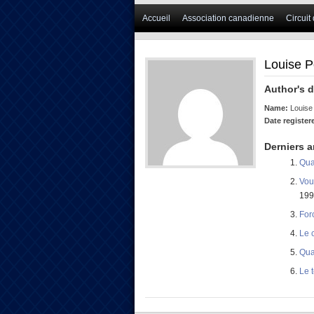
Accueil
Association canadienne
Circuit
Louise Po
Author's d
Name:
Louise 
Date register
Derniers a
Qua
Vou
199
For
Le 
Qua
Le 