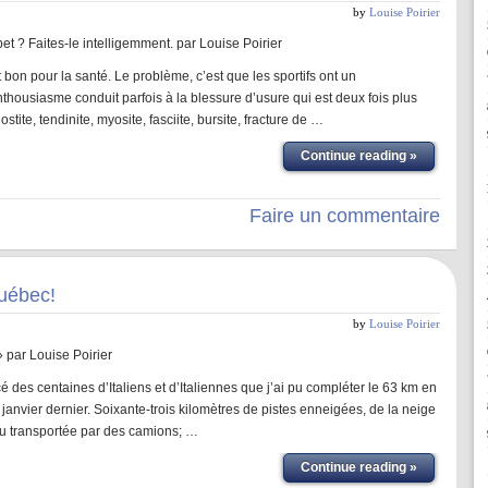
by
Louise Poirier
t ? Faites-le intelligemment. par Louise Poirier
t bon pour la santé. Le problème, c’est que les sportifs ont un
thousiasme conduit parfois à la blessure d’usure qui est deux fois plus
tite, tendinite, myosite, fasciite, bursite, fracture de …
Continue reading »
Faire un commentaire
uébec!
by
Louise Poirier
 par Louise Poirier
é des centaines d’Italiens et d’Italiennes que j’ai pu compléter le 63 km en
janvier dernier. Soixante-trois kilomètres de pistes enneigées, de la neige
u transportée par des camions; …
Continue reading »