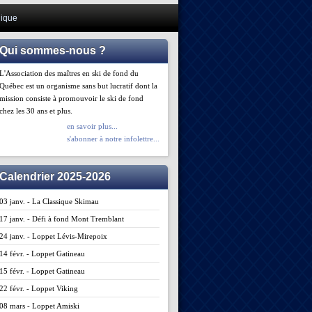
ique
Qui sommes-nous ?
L'Association des maîtres en ski de fond du
Québec est un organisme sans but lucratif dont la
mission consiste à promouvoir le ski de fond
chez les 30 ans et plus.
en savoir plus...
s'abonner à notre infolettre...
Calendrier 2025-2026
03 janv. - La Classique Skimau
17 janv. - Défi à fond Mont Tremblant
24 janv. - Loppet Lévis-Mirepoix
14 févr. - Loppet Gatineau
15 févr. - Loppet Gatineau
22 févr. - Loppet Viking
08 mars - Loppet Amiski