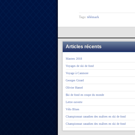
Tags:
télémark
Articles récents
Masters 2018
Voyages de ski de fond
Voyage à Canmore
Georges Girard
Olivier Hamel
$ki de fond en coupe du monde
Lettre ouverte
Vélo Blues
Championnat canadien des maîtres en ski de fond
Championnat canadien des maîtres en ski de fond