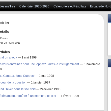
 des maîtres
Calendrier 2025-2026
Calendriers et Résultats
Escapade Nord
irier
etails
Poirier
ed:
29 mars 2011
rticles
nd on a toux
— 1 mai 1999
s vous entraînez pour une loppet? Faites-le intelligemment.
— 1 novembre
8
ca Canada, forca Québec!
— 1 mai 1998
coeur de la question
— 1 janvier 1997
nd l’hiver nous laisse froid
— 24 février 1996
télémark pour goûter à un morceau de ciel
— 1 février 1996