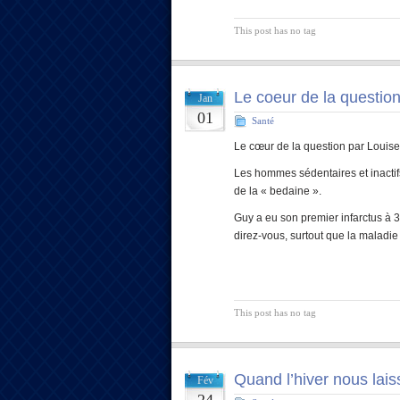
This post has no tag
Le coeur de la questio
Jan
01
Santé
Le cœur de la question par Louise
Les hommes sédentaires et inactif
de la « bedaine ».
Guy a eu son premier infarctus à 33
direz-vous, surtout que la maladi
This post has no tag
Quand l’hiver nous lais
Fév