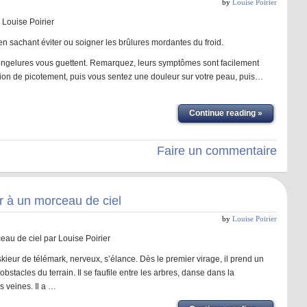
by
Louise Poirier
 Louise Poirier
 en sachant éviter ou soigner les brûlures mordantes du froid.
 engelures vous guettent. Remarquez, leurs symptômes sont facilement
ion de picotement, puis vous sentez une douleur sur votre peau, puis…
Continue reading »
Faire un commentaire
r à un morceau de ciel
by
Louise Poirier
eau de ciel par Louise Poirier
ieur de télémark, nerveux, s’élance. Dès le premier virage, il prend un
bstacles du terrain. Il se faufile entre les arbres, danse dans la
 veines. Il a …