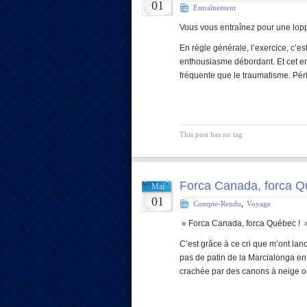
01
Entraînement
Vous vous entraînez pour une loppe
En règle générale, l’exercice, c’es
enthousiasme débordant. Et cet en
fréquente que le traumatisme. Périos
This post has no tag
Forca Canada, forca Q
Mai
01
Compte-Rendu
,
Voyage
» Forca Canada, forca Québec ! »
C’est grâce à ce cri que m’ont lanc
pas de patin de la Marcialonga en 
crachée par des canons à neige o