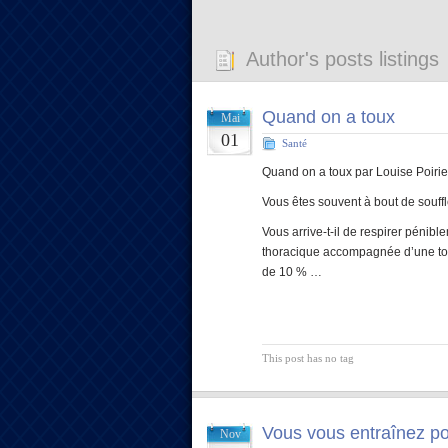
Author's posts listings
Quand on a toux
Mai
01
Santé
Quand on a toux par Louise Poirie
Vous êtes souvent à bout de souffle
Vous arrive-t-il de respirer pénib
thoracique accompagnée d’une toux
de 10 % …
This post has no tag
Vous vous entraînez po
Nov