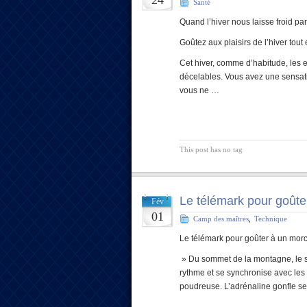
24
Santé
Quand l’hiver nous laisse froid par
Goûtez aux plaisirs de l’hiver tout
Cet hiver, comme d’habitude, les
décelables. Vous avez une sensat
vous ne …
This post has no tag
Le télémark pour goûte
Fév
01
Camp des maîtres
,
Technique
Le télémark pour goûter à un morc
» Du sommet de la montagne, le sk
rythme et se synchronise avec les o
poudreuse. L’adrénaline gonfle ses