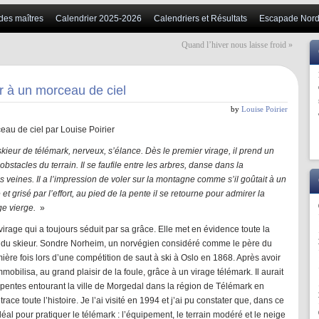
 des maîtres
Calendrier 2025-2026
Calendriers et Résultats
Escapade Nord
Quand l’hiver nous laisse froid
»
r à un morceau de ciel
by
Louise Poirier
eau de ciel par Louise Poirier
ieur de télémark, nerveux, s’élance. Dès le premier virage, il prend un
bstacles du terrain. Il se faufile entre les arbres, danse dans la
 veines. Il a l’impression de voler sur la montagne comme s’il goûtait à un
 et grisé par l’effort, au pied de la pente il se retourne pour admirer la
ige vierge.
»
irage qui a toujours séduit par sa grâce. Elle met en évidence toute la
ion du skieur. Sondre Norheim, un norvégien considéré comme le père du
ière fois lors d’une compétition de saut à ski à Oslo en 1868. Après avoir
mmobilisa, au grand plaisir de la foule, grâce à un virage télémark. Il aurait
 pentes entourant la ville de Morgedal dans la région de Télémark en
ce toute l’histoire. Je l’ai visité en 1994 et j’ai pu constater que, dans ce
idéal pour pratiquer le télémark : l’équipement, le terrain modéré et le neige