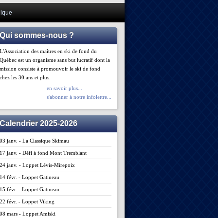
ique
Qui sommes-nous ?
L'Association des maîtres en ski de fond du
Québec est un organisme sans but lucratif dont la
mission consiste à promouvoir le ski de fond
chez les 30 ans et plus.
en savoir plus...
s'abonner à notre infolettre...
Calendrier 2025-2026
03 janv. - La Classique Skimau
17 janv. - Défi à fond Mont Tremblant
24 janv. - Loppet Lévis-Mirepoix
14 févr. - Loppet Gatineau
15 févr. - Loppet Gatineau
22 févr. - Loppet Viking
08 mars - Loppet Amiski