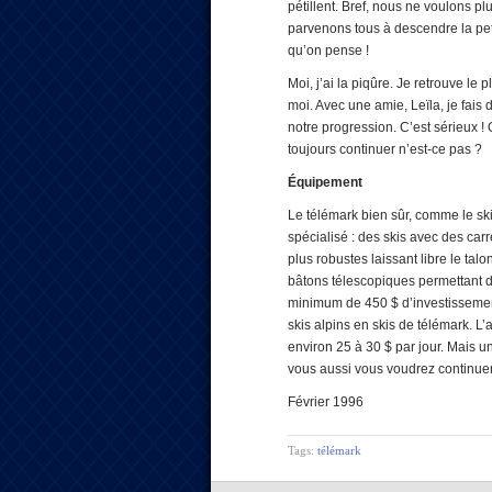
pétillent. Bref, nous ne voulons 
parvenons tous à descendre la pet
qu’on pense !
Moi, j’ai la piqûre. Je retrouve le 
moi. Avec une amie, Leïla, je fais
notre progression. C’est sérieux !
toujours continuer n’est-ce pas ?
Équipement
Le télémark bien sûr, comme le ski
spécialisé : des skis avec des car
plus robustes laissant libre le tal
bâtons télescopiques permettant d
minimum de 450 $ d’investissement
skis alpins en skis de télémark. L’a
environ 25 à 30 $ par jour. Mais u
vous aussi vous voudrez continue
Février 1996
Tags:
télémark