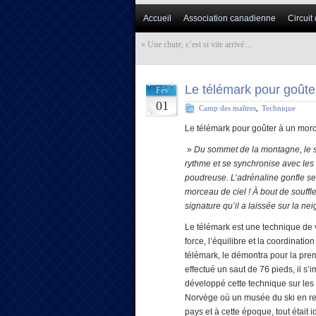
Accueil
Association canadienne
Circuit
«
Une chute, c’est si vite arrivé…
Le télémark pour goûte
Fév
01
Camp des maîtres
,
Technique
Le télémark pour goûter à un morc
»
Du sommet de la montagne, le sk
rythme et se synchronise avec les o
poudreuse. L’adrénaline gonfle ses
morceau de ciel !
À bout de souffle
signature qu’il a laissée sur la ne
Le télémark est une technique de v
force, l’équilibre et la coordinat
télémark, le démontra pour la prem
effectué un saut de 76 pieds, il s’i
développé cette technique sur les
Norvège où un musée du ski en retra
pays et à cette époque, tout était 