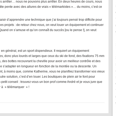
plus arrêter… nous ne pouvons plus arrêter. En deux heures de cours, nous
ite pente avec des allures de vrais « télémarkistes »… du moins, c’est ce
plaisir d’apprendre une technique que j’ai toujours pensé trop difficile pour
 des projets : de retour chez nous, on veut louer un équipement et continuer
 Quand on s’amuse et qu’on connaît du succès [ou le pense !], on veut
 en général, est un sport dispendieux. Il requiert un équipement
res, donc plus lourds et larges que ceux du ski de fond, des fixations 75 mm
on, des bottes recouvrant la cheville pour avoir un meilleur contrôle et des
e s’adapter en longueur en fonction de la montée ou la descente. Un
, à moins que, comme Katherine, vous ne planifiiez transformer vos vieux
utre solution, c’est d’en louer. Les boutiques de plein air le font pour
n petit conseil : trouvez-vous un bon prof comme André et je vous jure que
r à » télémarquer » !