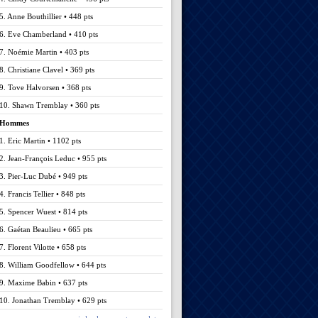
5. Anne Bouthillier • 448 pts
6. Eve Chamberland • 410 pts
7. Noémie Martin • 403 pts
8. Christiane Clavel • 369 pts
9. Tove Halvorsen • 368 pts
10. Shawn Tremblay • 360 pts
Hommes
1. Eric Martin • 1102 pts
2. Jean-François Leduc • 955 pts
3. Pier-Luc Dubé • 949 pts
4. Francis Tellier • 848 pts
5. Spencer Wuest • 814 pts
6. Gaétan Beaulieu • 665 pts
7. Florent Vilotte • 658 pts
8. William Goodfellow • 644 pts
9. Maxime Babin • 637 pts
10. Jonathan Tremblay • 629 pts