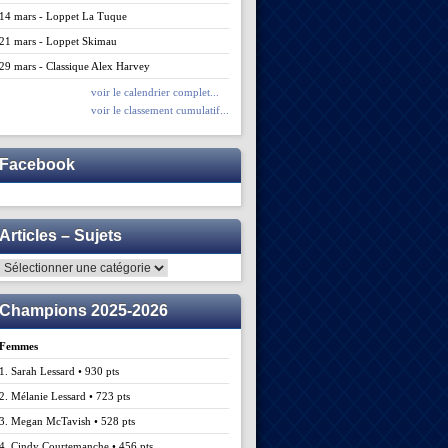
14 mars - Loppet La Tuque
21 mars - Loppet Skimau
29 mars - Classique Alex Harvey
voir le calendrier complet...
voir le classement cumulatif...
Facebook
Articles – Sujets
Articles
–
Sujets
Champions 2025-2026
Femmes
1. Sarah Lessard • 930 pts
2. Mélanie Lessard • 723 pts
3. Megan McTavish • 528 pts
4. Cindy Courtemanche • 456 pts