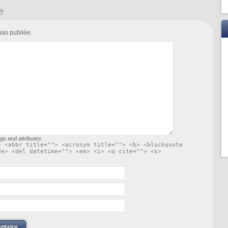
e
pas publiée.
gs and attributes:
> <abbr title=""> <acronym title=""> <b> <blockquote
de> <del datetime=""> <em> <i> <q cite=""> <s>
ntaire