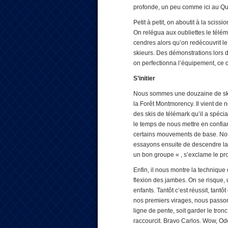
profonde, un peu comme ici au Qu
Petit à petit, on aboutit à la scissi
On relégua aux oubliettes le télém
cendres alors qu’on redécouvrit l
skieurs. Des démonstrations lors 
on perfectionna l’équipement, ce 
S’initier
Nous sommes une douzaine de skie
la Forêt Montmorency. Il vient de 
des skis de télémark qu’il a spéc
le temps de nous mettre en confian
certains mouvements de base. Nous 
essayons ensuite de descendre la 
un bon groupe « , s’exclame le prof
Enfin, il nous montre la technique d
flexion des jambes. On se risque, 
enfants. Tantôt c’est réussit, tantôt
nos premiers virages, nous passon
ligne de pente, soit garder le tro
raccourcit. Bravo Carlos. Wow, Odet