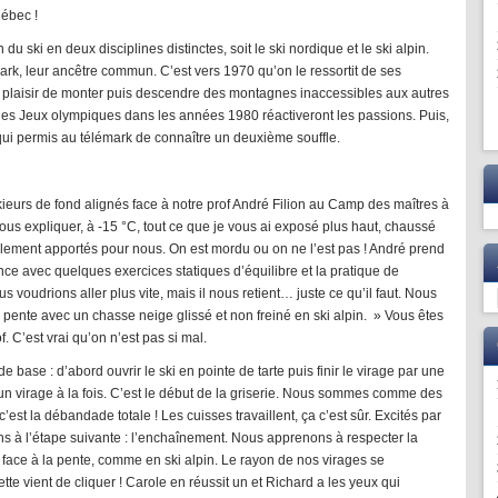
ébec !
on du ski en deux disciplines distinctes, soit le ski nordique et le ski alpin.
ark, leur ancêtre commun. C’est vers 1970 qu’on le ressortit de ses
e plaisir de monter puis descendre des montagnes inaccessibles aux autres
des Jeux olympiques dans les années 1980 réactiveront les passions. Puis,
qui permis au télémark de connaître un deuxième souffle.
urs de fond alignés face à notre prof André Filion au Camp des maîtres à
nous expliquer, à -15 °C, tout ce que je vous ai exposé plus haut, chaussé
ialement apportés pour nous. On est mordu ou on ne l’est pas ! André prend
ce avec quelques exercices statiques d’équilibre et la pratique de
voudrions aller plus vite, mais il nous retient… juste ce qu’il faut. Nous
pente avec un chasse neige glissé et non freiné en ski alpin. » Vous êtes
. C’est vrai qu’on n’est pas si mal.
e base : d’abord ouvrir le ski en pointe de tarte puis finir le virage par une
un virage à la fois. C’est le début de la griserie. Nous sommes comme des
 c’est la débandade totale ! Les cuisses travaillent, ça c’est sûr. Excités par
s à l’étape suivante : l’enchaînement. Nous apprenons à respecter la
nc face à la pente, comme en ski alpin. Le rayon de nos virages se
te vient de cliquer ! Carole en réussit un et Richard a les yeux qui