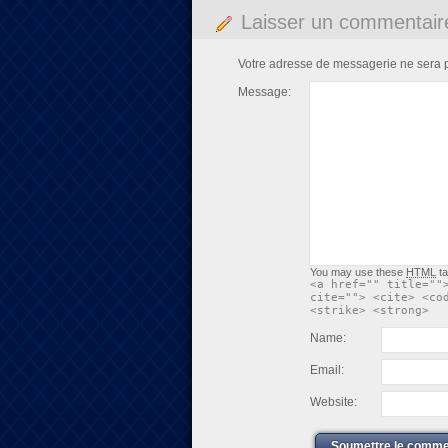
Laisser un commentair
Votre adresse de messagerie ne sera 
Message:
You may use these
HTML
ta
<a href="" title=""
cite=""> <cite> <co
<strike> <strong>
Name:
Email:
Website:
Soumettre le comme