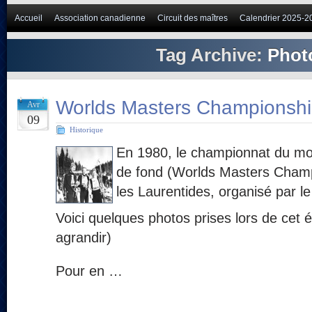
Accueil
Association canadienne
Circuit des maîtres
Calendrier 2025-2
Tag Archive:
Phot
Worlds Masters Championsh
Avr
09
Historique
En 1980, le championnat du mo
de fond (Worlds Masters Champ
les Laurentides, organisé par le
Voici quelques photos prises lors de cet 
agrandir)
Pour en …