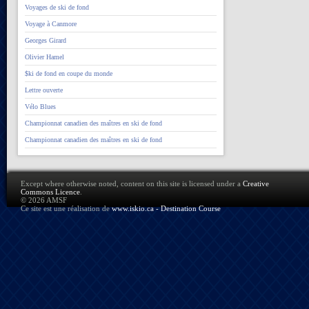
Voyages de ski de fond
Voyage à Canmore
Georges Girard
Olivier Hamel
$ki de fond en coupe du monde
Lettre ouverte
Vélo Blues
Championnat canadien des maîtres en ski de fond
Championnat canadien des maîtres en ski de fond
Except where otherwise noted, content on this site is licensed under a
Creative
Commons Licence
.
© 2026 AMSF
Ce site est une réalisation de
www.iskio.ca - Destination Course