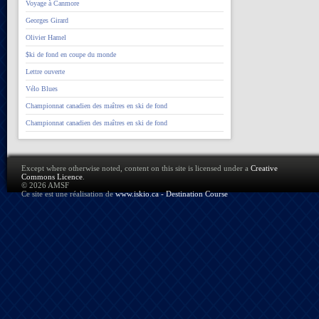
Voyage à Canmore
Georges Girard
Olivier Hamel
$ki de fond en coupe du monde
Lettre ouverte
Vélo Blues
Championnat canadien des maîtres en ski de fond
Championnat canadien des maîtres en ski de fond
Except where otherwise noted, content on this site is licensed under a
Creative
Commons Licence
.
© 2026 AMSF
Ce site est une réalisation de
www.iskio.ca - Destination Course