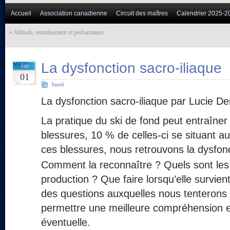
Accueil
Association canadienne
Circuit des maîtres
Calendrier 2025-2
«
Altitude, entraînement et performance
La dysfonction sacro-iliaque
Jan
01
Santé
La dysfonction sacro-iliaque par Lucie D
La pratique du ski de fond peut entraîn
blessures, 10 % de celles-ci se situant a
ces blessures, nous retrouvons la dysfonc
Comment la reconnaître ? Quels sont le
production ? Que faire lorsqu’elle survien
des questions auxquelles nous tenterons
permettre une meilleure compréhension e
éventuelle.