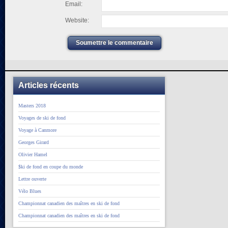
Email:
Website:
Soumettre le commentaire
Articles récents
Masters 2018
Voyages de ski de fond
Voyage à Canmore
Georges Girard
Olivier Hamel
$ki de fond en coupe du monde
Lettre ouverte
Vélo Blues
Championnat canadien des maîtres en ski de fond
Championnat canadien des maîtres en ski de fond