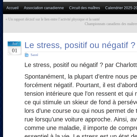
Accueil
Association canadienne
Circuit des maîtres
Calendrier 2025-2
«
Un rapport décisif sur le lien entre l’activité physique et la santé
Championnats canadiens des maîtres
Le stress, positif ou négatif ?
Avr
01
Santé
Le stress, positif ou négatif ? par Charlo
Spontanément, la plupart d’entre nous pe
forcément négatif. Pourtant, il est d’abord 
tension intérieure que l’on ressent et qui 
ce qui stimule un skieur de fond à persé
lors d’une course ou qui nous permet de 
rue lorsqu’une voiture approche. Ainsi, ava
comme une maladie, il importe de compren
essentiel à la vie. Le stress est un état 