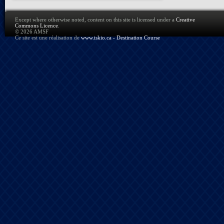
Except where otherwise noted, content on this site is licensed under a
Creative
Commons Licence
.
© 2026 AMSF
Ce site est une réalisation de
www.iskio.ca - Destination Course