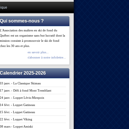
ique
Qui sommes-nous ?
L'Association des maîtres en ski de fond du
Québec est un organisme sans but lucratif dont la
mission consiste à promouvoir le ski de fond
chez les 30 ans et plus.
en savoir plus...
s'abonner à notre infolettre...
Calendrier 2025-2026
03 janv. - La Classique Skimau
17 janv. - Défi à fond Mont Tremblant
24 janv. - Loppet Lévis-Mirepoix
14 févr. - Loppet Gatineau
15 févr. - Loppet Gatineau
22 févr. - Loppet Viking
08 mars - Loppet Amiski