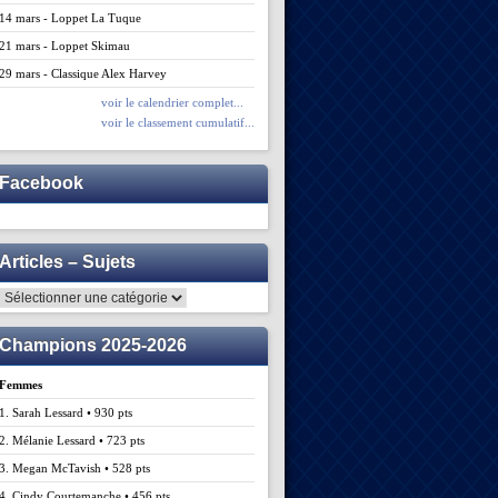
14 mars - Loppet La Tuque
21 mars - Loppet Skimau
29 mars - Classique Alex Harvey
voir le calendrier complet...
voir le classement cumulatif...
Facebook
Articles – Sujets
Articles
–
Sujets
Champions 2025-2026
Femmes
1. Sarah Lessard • 930 pts
2. Mélanie Lessard • 723 pts
3. Megan McTavish • 528 pts
4. Cindy Courtemanche • 456 pts