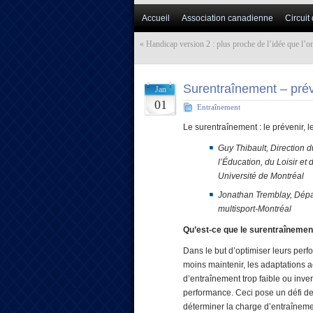
Accueil
Association canadienne
Circuit
«
Handicap version 2 : plus proche de l’idée que l’on
Surentraînement – préve
Jan
01
Entraînement
Le surentraînement : le prévenir, le
Guy Thibault, Direction du
l’Éducation, du Loisir et
Université de Montréal
Jonathan Tremblay, Dépar
multisport-Montréal
Qu’est-ce que le surentraînemen
Dans le but d’optimiser leurs perfo
moins maintenir, les adaptations 
d’entraînement trop faible ou inv
performance. Ceci pose un défi de t
déterminer la charge d’entraîneme