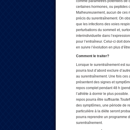
comme paramètres potentiels de dé
certaines hormones, ou peptides ou
Malheureusement, aucun de ces mar
précis du surentraînement. On obse
que les infections des voies respir
perturbations du sommeil et, surto
interindividuelle dans l’expression
pour l’entraîneur. Celui-ci doit d
en suivre l’évolution en plus d’êtr
Comment le traiter?
Lorsque le surentraînement est su
pourra tout d’abord exclure d’aut
au surentraînement. Une fois ces a
présentent des signes et symptôm
repos complet pendant 48 h (pend
l’athlète à dormir le plus possibl
repos pourra être suffisante.Toute
des symptômes, une période de re
particulière à la diète seront pro
pourra reprendre un programme d’e
surentraînement.