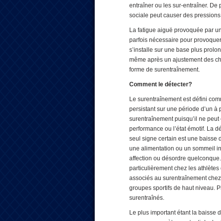
entraîner ou les sur-entraîner. De 
sociale peut causer des pressions
La fatigue aiguë provoquée par un 
parfois nécessaire pour provoquer 
s’installe sur une base plus prolo
même après un ajustement des charg
forme de surentraînement.
Comment le détecter?
Le surentraînement est défini com
persistant sur une période d’un à pl
surentraînement puisqu’il ne peut ê
performance ou l’état émotif. La 
seul signe certain est une baisse
une alimentation ou un sommeil i
affection ou désordre quelconque.
particulièrement chez les athlète
associés au surentraînement chez 
groupes sportifs de haut niveau. P
surentraînés.
Le plus important étant la baisse 