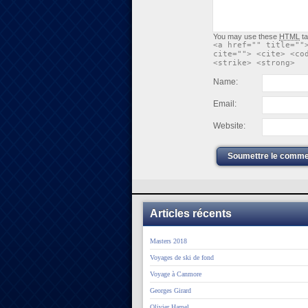
You may use these
HTML
ta
<a href="" title=""
cite=""> <cite> <co
<strike> <strong>
Name:
Email:
Website:
Soumettre le comme
Articles récents
Masters 2018
Voyages de ski de fond
Voyage à Canmore
Georges Girard
Olivier Hamel