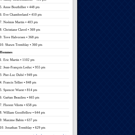
5. Anne Bouthillier • 448 pts
6. Eve Chamberland • 410 pts
7. Noémie Martin • 403 pts
8. Christiane Clavel • 369 pts
9. Tove Halvorsen • 368 pts
10. Shawn Tremblay • 360 pts
Hommes
1. Eric Martin • 1102 pts
2. Jean-François Leduc • 955 pts
3. Pier-Luc Dubé • 949 pts
4. Francis Tellier • 848 pts
5. Spencer Wuest • 814 pts
6. Gaétan Beaulieu • 665 pts
7. Florent Vilotte • 658 pts
8. William Goodfellow • 644 pts
9. Maxime Babin • 637 pts
10. Jonathan Tremblay • 629 pts