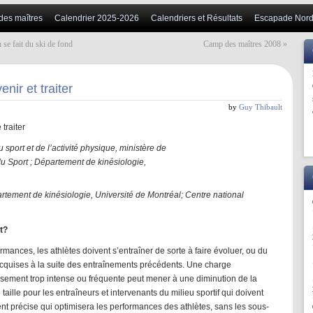
 des maîtres
Calendrier 2025-2026
Calendriers et Résultats
Escapade Nord
 se fait du ski de fond
Camp des maîtres 2008
»
nir et traiter
by
Guy Thibault
 traiter
 sport et de l’activité physique, ministère de
 du Sport ; Département de kinésiologie,
tement de kinésiologie, Université de Montréal; Centre
national
t?
rmances, les athlètes doivent s’entraîner de sorte à faire évoluer, ou du
acquises à la suite des entraînements précédents. Une charge
ersement trop intense ou fréquente peut mener à une diminution de la
aille pour les entraîneurs et intervenants du milieu sportif qui doivent
nt précise qui optimisera les performances des athlètes, sans les sous-