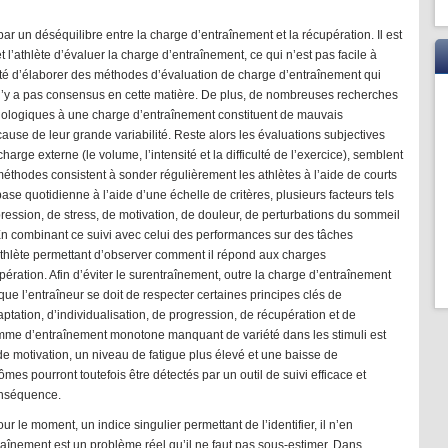
r un déséquilibre entre la charge d’entraînement et la récupération. Il est
t l’athlète d’évaluer la charge d’entraînement, ce qui n’est pas facile à
enté d’élaborer des méthodes d’évaluation de charge d’entraînement qui
l n’y a pas consensus en cette matière. De plus, de nombreuses recherches
iologiques à une charge d’entraînement constituent de mauvais
ause de leur grande variabilité. Reste alors les évaluations subjectives
arge externe (le volume, l’intensité et la difficulté de l’exercice), semblent
 méthodes consistent à sonder régulièrement les athlètes à l’aide de courts
ase quotidienne à l’aide d’une échelle de critères, plusieurs facteurs tels
ression, de stress, de motivation, de douleur, de perturbations du sommeil
. En combinant ce suivi avec celui des performances sur des tâches
l’athlète permettant d’observer comment il répond aux charges
pération. Afin d’éviter le surentraînement, outre la charge d’entraînement
que l’entraîneur se doit de respecter certaines principes clés de
aptation, d’individualisation, de progression, de récupération et de
amme d’entraînement monotone manquant de variété dans les stimuli est
de motivation, un niveau de fatigue plus élevé et une baisse de
es pourront toutefois être détectés par un outil de suivi efficace et
conséquence.
ur le moment, un indice singulier permettant de l’identifier, il n’en
înement est un problème réel qu’il ne faut pas sous-estimer. Dans