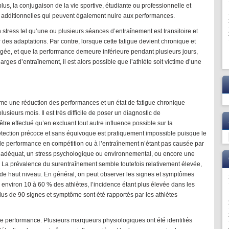
plus, la conjugaison de la vie sportive, étudiante ou professionnelle et
 additionnelles qui peuvent également nuire aux performances.
stress tel qu’une ou plusieurs séances d’entraînement est transitoire et
des adaptations. Par contre, lorsque cette fatigue devient chronique et
ngée, et que la performance demeure inférieure pendant plusieurs jours,
es d’entraînement, il est alors possible que l’athlète soit victime d’une
me une réduction des performances et un état de fatigue chronique
usieurs mois. Il est très difficile de poser un diagnostic de
tre effectué qu’en excluant tout autre influence possible sur la
détection précoce et sans équivoque est pratiquement impossible puisque le
 de performance en compétition ou à l’entraînement n’étant pas causée par
nadéquat, un stress psychologique ou environnemental, ou encore une
 La prévalence du surentraînement semble toutefois relativement élevée,
s de haut niveau. En général, on peut observer les signes et symptômes
environ 10 à 60 % des athlètes, l’incidence étant plus élevée dans les
lus de 90 signes et symptôme sont été rapportés par les athlètes
de performance. Plusieurs marqueurs physiologiques ont été identifiés