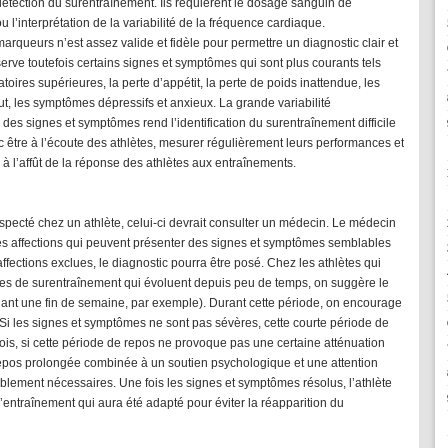
tection du surentraînement. Ils requièrent le dosage sanguin de
 l’interprétation de la variabilité de la fréquence cardiaque.
queurs n’est assez valide et fidèle pour permettre un diagnostic clair et
rve toutefois certains signes et symptômes qui sont plus courants tels
atoires supérieures, la perte d’appétit, la perte de poids inattendue, les
ut, les symptômes dépressifs et anxieux. La grande variabilité
 des signes et symptômes rend l’identification du surentraînement difficile
onc être à l’écoute des athlètes, mesurer régulièrement leurs performances et
e à l’affût de la réponse des athlètes aux entraînements.
specté chez un athlète, celui-ci devrait consulter un médecin. Le médecin
res affections qui peuvent présenter des signes et symptômes semblables
ffections exclues, le diagnostic pourra être posé. Chez les athlètes qui
es de surentraînement qui évoluent depuis peu de temps, on suggère le
ant une fin de semaine, par exemple). Durant cette période, on encourage
e. Si les signes et symptômes ne sont pas sévères, cette courte période de
fois, si cette période de repos ne provoque pas une certaine atténuation
pos prolongée combinée à un soutien psychologique et une attention
bablement nécessaires. Une fois les signes et symptômes résolus, l’athlète
ntraînement qui aura été adapté pour éviter la réapparition du