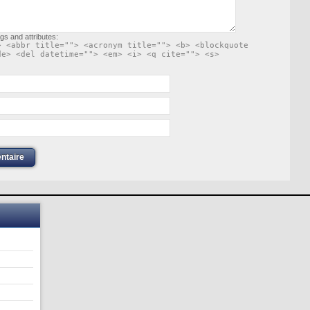
gs and attributes:
> <abbr title=""> <acronym title=""> <b> <blockquote
de> <del datetime=""> <em> <i> <q cite=""> <s>
ntaire