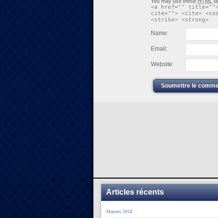
You may use these
HTML
ta
<a href="" title=""
cite=""> <cite> <co
<strike> <strong>
Name:
Email:
Website:
Soumettre le comme
Articles récents
Masters 2018