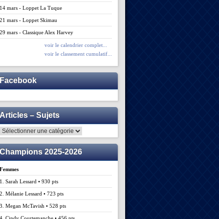
14 mars - Loppet La Tuque
21 mars - Loppet Skimau
29 mars - Classique Alex Harvey
voir le calendrier complet...
voir le classement cumulatif...
Facebook
Articles – Sujets
Articles
–
Sujets
Champions 2025-2026
Femmes
1. Sarah Lessard • 930 pts
2. Mélanie Lessard • 723 pts
3. Megan McTavish • 528 pts
4. Cindy Courtemanche • 456 pts