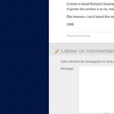
Comme le disait Richard Chouinard,
d’ajouter des années à sa vie, mai
Être heureux, c’est d’abord être s
1988
This post has no tag
Laisser un commentair
Votre adresse de messagerie ne sera 
Message: