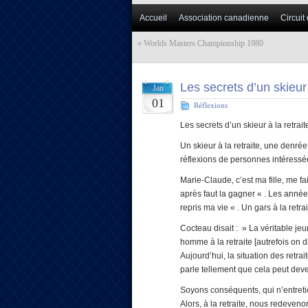
Accueil
Association canadienne
Circuit
«
Worlds Masters Championship 1980
Les secrets d’un skieur 
Jan
01
Réflexions
Les secrets d’un skieur à la retr
Un skieur à la retraite, une denrée
réflexions de personnes intéressée
Marie-Claude, c’est ma fille, me f
après faut la gagner « . Les années
repris ma vie « . Un gars à la retra
Cocteau disait : » La véritable jeu
homme à la retraite [autrefois on dis
Aujourd’hui, la situation des retr
parle tellement que cela peut dev
Soyons conséquents, qui n’entretie
Alors, à la retraite, nous redevenon