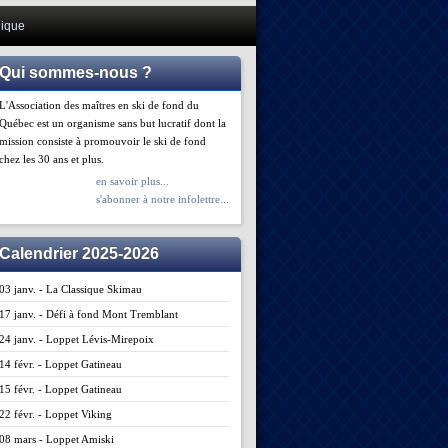
ique
Qui sommes-nous ?
L'Association des maîtres en ski de fond du
Québec est un organisme sans but lucratif dont la
mission consiste à promouvoir le ski de fond
chez les 30 ans et plus.
en savoir plus...
s'abonner à notre infolettre...
Calendrier 2025-2026
03 janv. - La Classique Skimau
17 janv. - Défi à fond Mont Tremblant
24 janv. - Loppet Lévis-Mirepoix
14 févr. - Loppet Gatineau
15 févr. - Loppet Gatineau
22 févr. - Loppet Viking
08 mars - Loppet Amiski