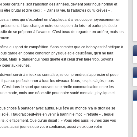
tel pour certains, soit l’addition des années, devient pour nous normal et
is être brutal et dire ceci : » Dans la vie, tu t’adaptes ou tu crèves « .
lir ces années qui s’écoulent en s’appliquant à les occuper joyeusement en
ésentent. Il faut changer notre conception du loisir et parler plutôt de
essité de se préparer à l’avance. C’est beau de regarder en arrière, mais les
trouve.
, même du sport de compétition. Sans compter que ce hobby est bénéfique à
l nous garde en bonne condition physique et le deuxième, qu’il ne faut
social. Mais le danger qui nous guette est celui d’en faire trop. Soyons
 jouer aux jeunes.
i, doivent servir à mieux se connaître, se comprendre, s’apprécier et peut-
-il pas se perfectionner à tous les niveaux. Nous, les plus âgés, nous
 C’est dans le sport que souvent une réelle communication entre les
as une mode, mais une nécessité pour notre santé mentale, physique et
que chose à partager avec autrui. Nul être au monde n’a le droit de se
isolé. Il faudrait peut-être en venir à bannir le mot » retraite « , lequel
te, d’effacement. Quelqu’un disait : » Vous êtes aussi jeunes que vos
outes, aussi jeunes que votre confiance, aussi vieux que votre