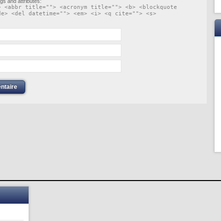
gs and attributes:
> <abbr title=""> <acronym title=""> <b> <blockquote
de> <del datetime=""> <em> <i> <q cite=""> <s>
ntaire