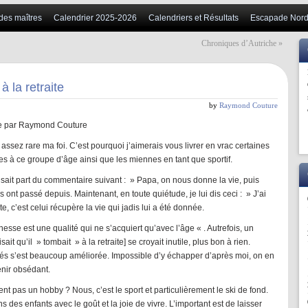
 des maîtres
Calendrier 2025-2026
Calendriers et Résultats
Escapade Nord
Chroniques d’Autriche
»
à la retraite
by
Raymond Couture
aite par Raymond Couture
 assez rare ma foi. C’est pourquoi j’aimerais vous livrer en vrac certaines
s à ce groupe d’âge ainsi que les miennes en tant que sportif.
aisait part du commentaire suivant : » Papa, on nous donne la vie, puis
 ont passé depuis. Maintenant, en toute quiétude, je lui dis ceci : » J’ai
ite, c’est celui récupère la vie qui jadis lui a été donnée.
nesse est une qualité qui ne s’acquiert qu’avec l’âge « . Autrefois, un
ait qu’il » tombait » à la retraite] se croyait inutile, plus bon à rien.
aités s’est beaucoup améliorée. Impossible d’y échapper d’après moi, on en
enir obsédant.
nt pas un hobby ? Nous, c’est le sport et particulièrement le ski de fond.
s des enfants avec le goût et la joie de vivre. L’important est de laisser