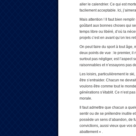
aller le calendrier. Ce qui est mor
facilement acceptable. Ici, j’aimera
Mais attention ! Il faut bien remp
goûtant aux bonnes choses qui se pr
temps libre ou libéré, d’où la néc
projets c’est en avant qu’on les re
On peut faire du sport à tout âge
deux points de vue : le premier, i
surtout pas négliger, est l’aspect 
raisonnables et n’essayons pas de
Les loisirs, particulièrement le sk
être s’entraider. Chacun ne devrait
voulons être comme tout le monde.
générations s’établit. Ce n’est p
morale.
Il faut admettre que chacun a quel
sentir ou de se prétendre inutile et 
possède un sens d’abandon, de fui
convictions, aussi vieux que vos d
abattement « .