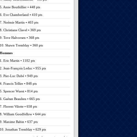
5. Anne Bouthillier • 448 pts
6. Eve Chamberland • 410 pts
7. Noémie Martin • 403 pts
8. Christiane Clavel • 369 pts
9. Tove Halvorsen • 368 pts
10. Shawn Tremblay • 360 pts
Hommes
1. Eric Martin • 1102 pts
2. Jean-François Leduc • 955 pts
3. Pier-Luc Dubé • 949 pts
4. Francis Tellier • 848 pts
5. Spencer Wuest • 814 pts
6. Gaétan Beaulieu • 665 pts
7. Florent Vilotte • 658 pts
8. William Goodfellow • 644 pts
9. Maxime Babin • 637 pts
10. Jonathan Tremblay • 629 pts