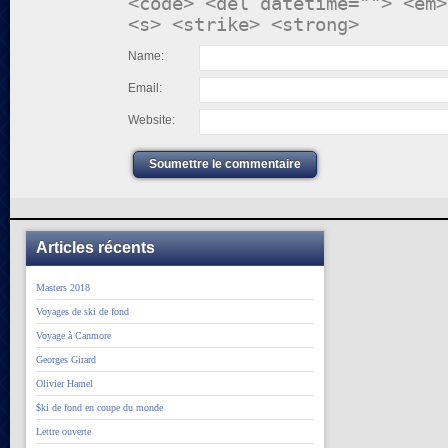
<code> <del datetime=""> <em>
<s> <strike> <strong>
Name:
Email:
Website:
Soumettre le commentaire
Articles récents
Masters 2018
Voyages de ski de fond
Voyage à Canmore
Georges Girard
Olivier Hamel
$ki de fond en coupe du monde
Lettre ouverte