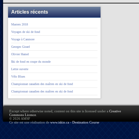
Articles récents
Masters 2018
Voyages de ski de fond
Voyage à Canmore
Georges Girard
Olivier Hamel
$ki de fond en coupe du monde
Lettre ouverte
Vélo Blues
Championnat canadien des maîtres en ski de fond
Championnat canadien des maîtres en ski de fond
Except where otherwise noted, content on this site is licensed under a
Creative
Commons Licence
.
© 2026 AMSF
Ce site est une réalisation de
www.iskio.ca - Destination Course