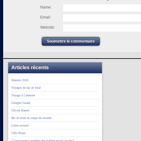
Name:
Email:
Website:
Soumettre le commentaire
Articles récents
Masters 2018
Voyages de ski de fond
Voyage à Canmore
Georges Girard
Olivier Hamel
$ki de fond en coupe du monde
Lettre ouverte
Vélo Blues
Championnat canadien des maîtres en ski de fond