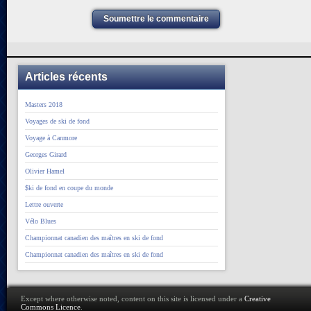
Soumettre le commentaire
Articles récents
Masters 2018
Voyages de ski de fond
Voyage à Canmore
Georges Girard
Olivier Hamel
$ki de fond en coupe du monde
Lettre ouverte
Vélo Blues
Championnat canadien des maîtres en ski de fond
Championnat canadien des maîtres en ski de fond
Except where otherwise noted, content on this site is licensed under a
Creative
Commons Licence
.