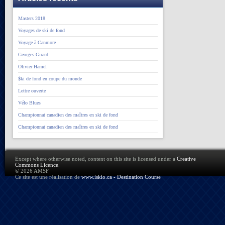
Masters 2018
Voyages de ski de fond
Voyage à Canmore
Georges Girard
Olivier Hamel
$ki de fond en coupe du monde
Lettre ouverte
Vélo Blues
Championnat canadien des maîtres en ski de fond
Championnat canadien des maîtres en ski de fond
Except where otherwise noted, content on this site is licensed under a
Creative
Commons Licence
.
© 2026 AMSF
Ce site est une réalisation de
www.iskio.ca - Destination Course