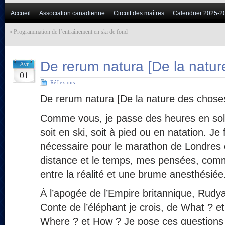
Accueil
Association canadienne
Circuit des maîtres
Calendrier 2025-2
«
Programmation de l’entraînement en ski de fond
De rerum natura [De la natur
Avr
01
Réflexions
De rerum natura [De la nature des chos
Comme vous, je passe des heures en sol
soit en ski, soit à pied ou en natation. Je
nécessaire pour le marathon de Londres e
distance et le temps, mes pensées, comme
entre la réalité et une brume anesthésiée
À l’apogée de l’Empire britannique, Rudyar
Conte de l’éléphant je crois, de What ? 
Where ? et How ? Je pose ces question