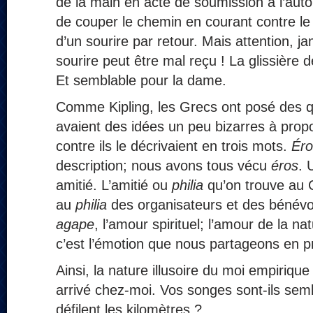
de la main en acte de soumission à l’auto
de couper le chemin en courant contre l
d’un sourire par retour. Mais attention, 
sourire peut être mal reçu ! La glissière
Et semblable pour la dame.
Comme Kipling, les Grecs ont posé des q
avaient des idées un peu bizarres à prop
contre ils le décrivaient en trois mots.
Éro
description; nous avons tous vécu
éros
. 
amitié. L’amitié ou
philia
qu’on trouve au 
au
philia
des organisateurs et des bénévol
agape
, l’amour spirituel; l’amour de la n
c’est l’émotion que nous partageons en p
Ainsi, la nature illusoire du moi empirique
arrivé chez-moi. Vos songes sont-ils se
défilent les kilomètres ?