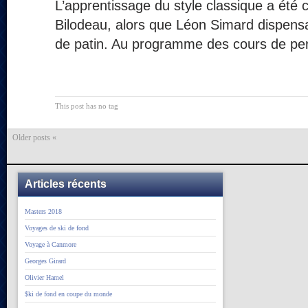
L’apprentissage du style classique a été 
Bilodeau, alors que Léon Simard dispensai
de patin. Au programme des cours de pe
This post has no tag
Older posts «
Articles récents
Masters 2018
Voyages de ski de fond
Voyage à Canmore
Georges Girard
Olivier Hamel
$ki de fond en coupe du monde