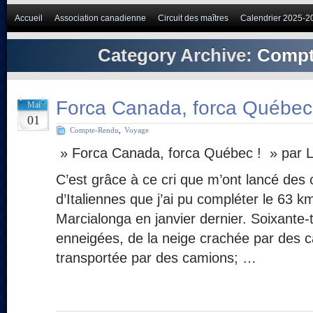
Accueil
Association canadienne
Circuit des maîtres
Calendrier 2025-2
Category Archive:
Compt
Forca Canada, forca Québec
Mai
01
Compte-Rendu
,
Voyage
» Forca Canada, forca Québec ! » par Lo
C’est grâce à ce cri que m’ont lancé des c
d’Italiennes que j’ai pu compléter le 63 k
Marcialonga en janvier dernier. Soixante-t
enneigées, de la neige crachée par des 
transportée par des camions; …