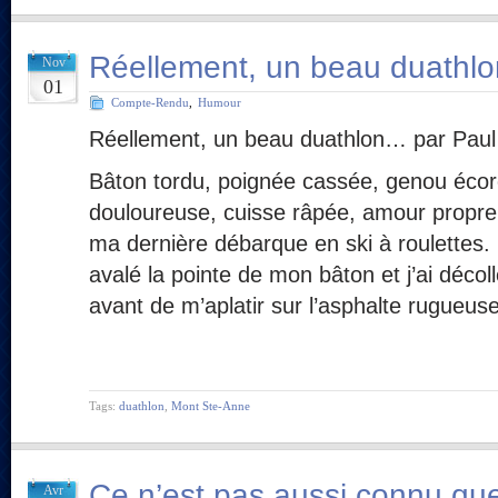
Réellement, un beau duathl
Nov
01
Compte-Rendu
,
Humour
Réellement, un beau duathlon… par Paul
Bâton tordu, poignée cassée, genou écor
douloureuse, cuisse râpée, amour propre b
ma dernière débarque en ski à roulettes.
avalé la pointe de mon bâton et j’ai déco
avant de m’aplatir sur l’asphalte rugueus
Tags:
duathlon
,
Mont Ste-Anne
Ce n’est pas aussi connu que
Avr