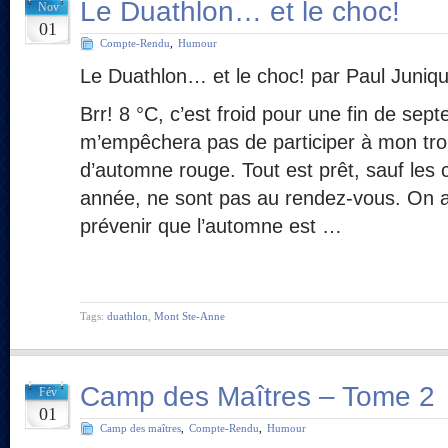
Le Duathlon… et le choc!
Nov
01
Compte-Rendu
,
Humour
Le Duathlon… et le choc! par Paul Juniq
Brr! 8 °C, c’est froid pour une fin de sep
m’empêchera pas de participer à mon tro
d’automne rouge. Tout est prêt, sauf les c
année, ne sont pas au rendez-vous. On a 
prévenir que l’automne est …
Tags:
duathlon
,
Mont Ste-Anne
Camp des Maîtres – Tome 2
Fév
01
Camp des maîtres
,
Compte-Rendu
,
Humour